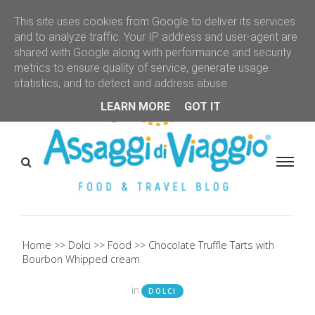
This site uses cookies from Google to deliver its services
and to analyze traffic. Your IP address and user-agent are
shared with Google along with performance and security
metrics to ensure quality of service, generate usage
statistics, and to detect and address abuse.
LEARN MORE
GOT IT
Home
Dolci
Food
Chocolate Truffle Tarts with
Bourbon Whipped cream
in
DOLCI