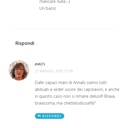
mancare nulla ;-)
Un bacio
Rispondi
๓คקเ
27 MAGGIO, 2020 15:39
Dalle capaci mani di Annalù siamo tutti
abituati a veder uscire dei capolavori, e anche
in questo caso non si rimane delusi!!! Brava,
bravissima, ma chettelodicoaffà?
RISPONDI