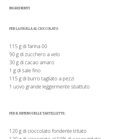
INGREDIENTI
PER LA FROLLA AL CIOCCOLATO:
115 g di farina 00
90 g di zucchero a velo
30 g di cacao amaro
1 g di sale fino
115 g di burro tagliato a pezzi
1 uovo grande leggermente sbattuto
PER IL RIPIENO DELLE TARTELLETTE:
120 g di cioccolato fondente tritato
120 g di cioccolato al 50% di cacao tritato