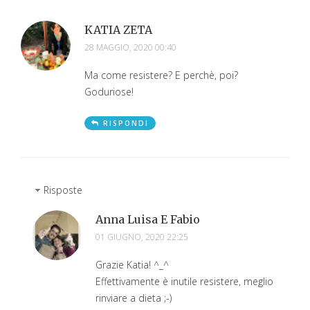
KATIA ZETA
28 MAGGIO, 2020 00:40
Ma come resistere? E perchè, poi?
Goduriose!
RISPONDI
Risposte
Anna Luisa E Fabio
01 GIUGNO, 2020 22:25
Grazie Katia! ^_^
Effettivamente è inutile resistere, meglio
rinviare a dieta ;-)