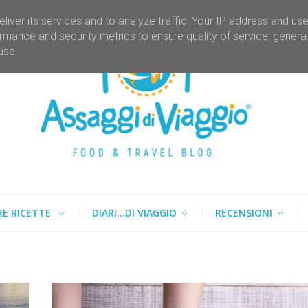
liver its services and to analyze traffic. Your IP address and us
rmance and security metrics to ensure quality of service, gener
use.
RE RICETTE
DIARI...DI VIAGGIO
RECENSIONI