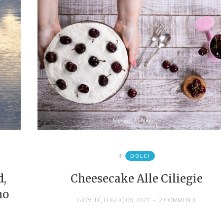
in
DOLCI
d,
Cheesecake Alle Ciliegie
no
GIOVEDÌ, LUGLIO 08, 2021
-
2 COMMENTI