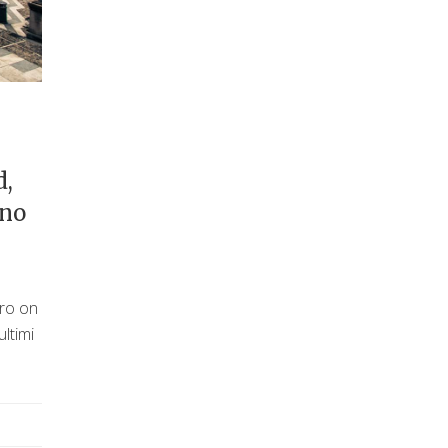
d,
rno
tro on
ltimi