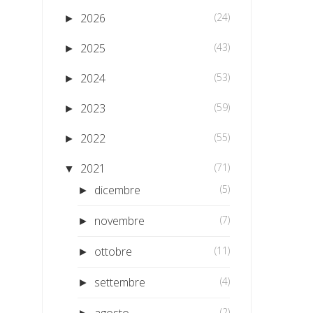
2026
(24)
►
2025
(43)
►
2024
(53)
►
2023
(59)
►
2022
(55)
►
2021
(71)
▼
dicembre
(5)
►
novembre
(7)
►
ottobre
(11)
►
settembre
(4)
►
agosto
(2)