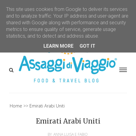
This site uses cookies from Google to deliver its services
and to analyze traffic. Your IP address and user-agent are
shared with Google along with performance and security
metrics to ensure quality of service, generate usage
statistics, and to detect and address abuse.
LEARN MORE
GOT IT
Home
Emirati Arabi Uniti
Emirati Arabi Uniti
BY
ANNA LUISA E FABIO