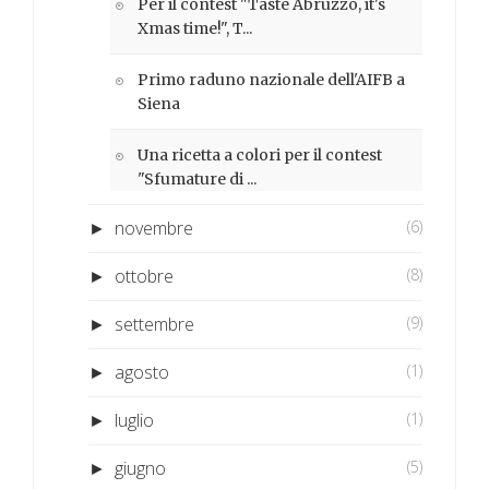
Per il contest "Taste Abruzzo, it's
Xmas time!", T...
Primo raduno nazionale dell'AIFB a
Siena
Una ricetta a colori per il contest
"Sfumature di ...
novembre
(6)
►
ottobre
(8)
►
settembre
(9)
►
agosto
(1)
►
luglio
(1)
►
giugno
(5)
►