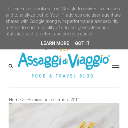
This site uses cookies from Google to deliver its services
and to analyze traffic. Your IP address and user-agent are
shared with Google along with performance and security
metrics to ensure quality of service, generate usage
statistics, and to detect and address abuse.
LEARN MORE
GOT IT
Home
Archivio per dicembre 2014