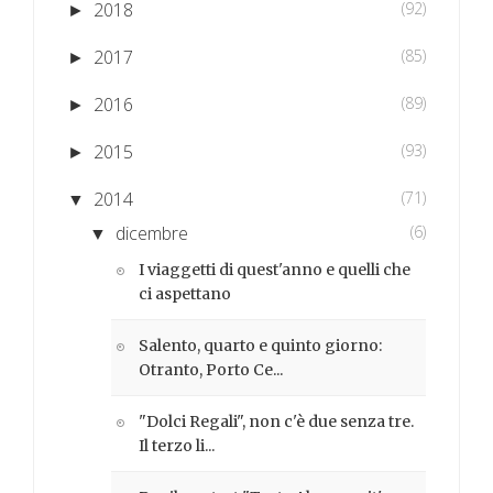
2018
(92)
►
2017
(85)
►
2016
(89)
►
2015
(93)
►
2014
(71)
▼
dicembre
(6)
▼
I viaggetti di quest'anno e quelli che
ci aspettano
Salento, quarto e quinto giorno:
Otranto, Porto Ce...
"Dolci Regali", non c'è due senza tre.
Il terzo li...