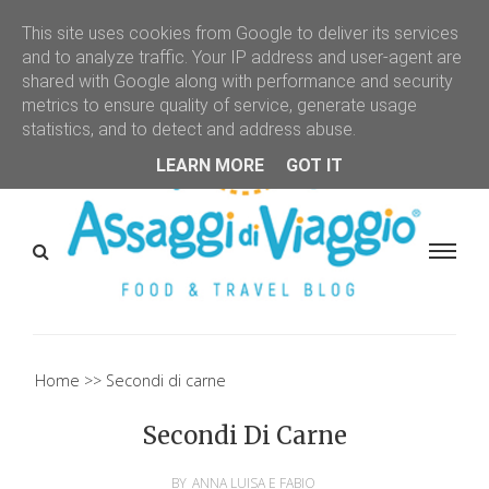
This site uses cookies from Google to deliver its services
and to analyze traffic. Your IP address and user-agent are
shared with Google along with performance and security
metrics to ensure quality of service, generate usage
statistics, and to detect and address abuse.
LEARN MORE
GOT IT
Home
Secondi di carne
Secondi Di Carne
BY
ANNA LUISA E FABIO