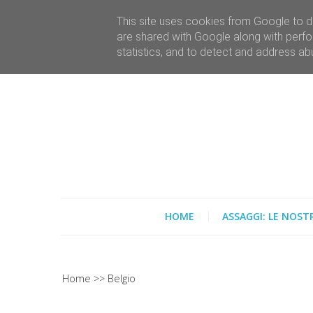
This site uses cookies from Google to de
are shared with Google along with perfo
statistics, and to detect and address ab
HOME
ASSAGGI: LE NOST
Home
Belgio