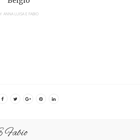
Belgio
Y
ANNA LUISA E FABIO
 Fabio