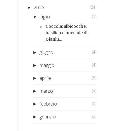
2026
(24)
▼
luglio
(1)
▼
Coccola: albicocche,
basilico e nocciole di
Gianlu...
giugno
(4)
►
maggio
(4)
►
aprile
(5)
►
marzo
(3)
►
febbraio
(5)
►
gennaio
(2)
►