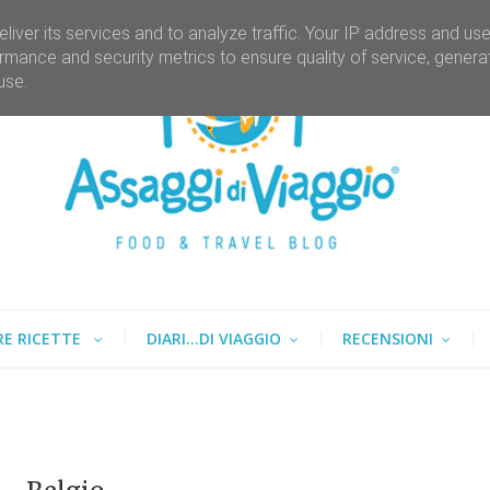
liver its services and to analyze traffic. Your IP address and us
rmance and security metrics to ensure quality of service, gener
use.
RE RICETTE
DIARI...DI VIAGGIO
RECENSIONI