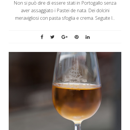
Non si può dire di essere stati in Portogallo senza
aver assaggiato i Pastei de nata. Dei dolcini
meravigliosi con pasta sfoglia e crema. Seguite l...