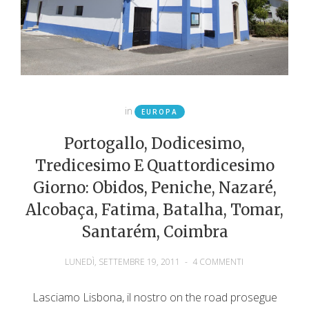
in
EUROPA
Portogallo, Dodicesimo,
Tredicesimo E Quattordicesimo
Giorno: Obidos, Peniche, Nazaré,
Alcobaça, Fatima, Batalha, Tomar,
Santarém, Coimbra
LUNEDÌ, SETTEMBRE 19, 2011
-
4 COMMENTI
Lasciamo Lisbona, il nostro on the road prosegue