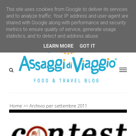
This site uses cookies from Google to deliver its services
and to analyze traffic. Your IP address and user-agent are
shared with Google along with performance and security
metrics to ensure quality of service, generate usage
statistics, and to detect and address abuse.
LEARN MORE
GOT IT
Home
Archivio per settembre 2011