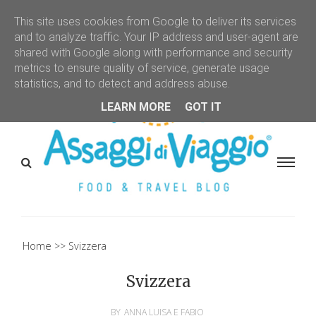
This site uses cookies from Google to deliver its services
and to analyze traffic. Your IP address and user-agent are
shared with Google along with performance and security
metrics to ensure quality of service, generate usage
statistics, and to detect and address abuse.
LEARN MORE
GOT IT
Home
Svizzera
Svizzera
BY
ANNA LUISA E FABIO