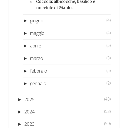
Coccola: albicocche, basilico e
nocciole di Gianlu...
giugno
(4)
►
maggio
(4)
►
aprile
(5)
►
marzo
(3)
►
febbraio
(5)
►
gennaio
(2)
►
2025
(43)
►
2024
(53)
►
2023
(59)
►