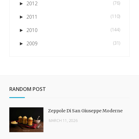
2012
(76)
►
2011
(110)
►
2010
(144)
►
2009
(31)
►
RANDOM POST
Zeppole Di San Giuseppe Moderne
MARCH 11, 2026