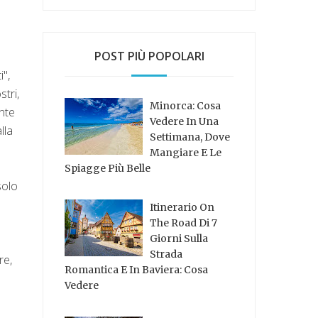
POST PIÙ POPOLARI
i",
tri,
Minorca: Cosa
ente
Vedere In Una
lla
Settimana, Dove
Mangiare E Le
Spiagge Più Belle
solo
Itinerario On
The Road Di 7
Giorni Sulla
Strada
re,
Romantica E In Baviera: Cosa
Vedere