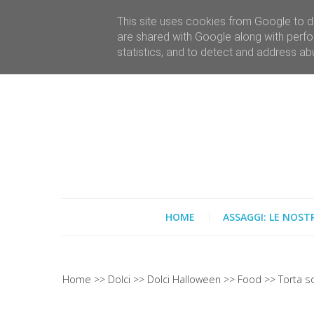
This site uses cookies from Google to de
are shared with Google along with perfo
statistics, and to detect and address ab
HOME
ASSAGGI: LE NOST
Home
Dolci
Dolci Halloween
Food
Torta s