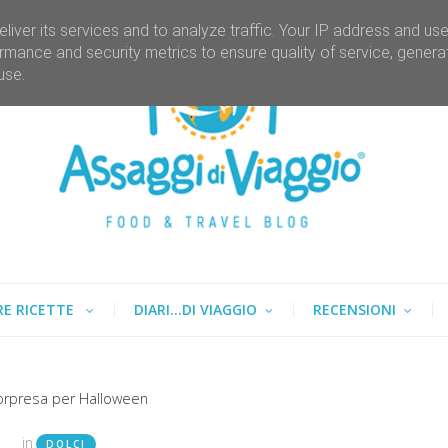
liver its services and to analyze traffic. Your IP address and us
rmance and security metrics to ensure quality of service, gener
use.
RE RICETTE
DIARI...DI VIAGGIO
RECENSIONI
orpresa per Halloween
in
DOLCI