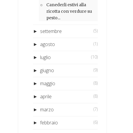
Canederli estivi alla
ricotta con verdure su
pesto...
settembre
(5)
►
agosto
(1)
►
luglio
(10)
►
giugno
(9)
►
maggio
(8)
►
aprile
(8)
►
marzo
(7)
►
febbraio
(6)
►