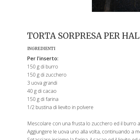
TORTA SORPRESA PER HA
INGREDIENTI
Per l'inserto:
150 g di burro
150 g di zucchero
3 uova grandi
40 g di cacao
150 g di farina
1/2 bustina di lievito in polvere
Mescolare con una frusta lo zucchero ed il burro 
Aggiungere le uova uno alla volta, continuando a m
Setacciare insieme la farina, il cacao ed il lievito e