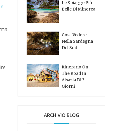
Le Spiagge Più
an
Belle Di Minorca
orma
Cosa Vedere
"
Nella Sardegna
Del Sud
ire
Itinerario On
The Road In
Alsazia Di 3
Giorni
ARCHIVIO BLOG