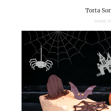
Torta So
GIOVEDÌ, O