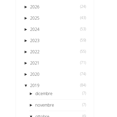
2026
(24)
►
2025
(43)
►
2024
(53)
►
2023
(59)
►
2022
(55)
►
2021
(71)
►
2020
(74)
►
2019
(84)
▼
dicembre
(7)
►
novembre
(7)
►
ottobre
(6)
▼