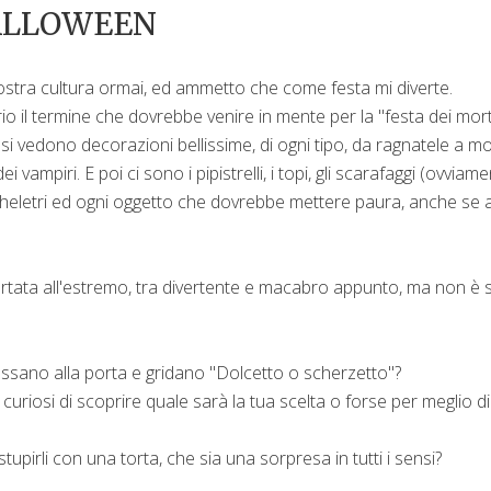
ALLOWEEN
nostra cultura ormai, ed ammetto che come festa mi diverte.
o il termine che dovrebbe venire in mente per la "festa dei mort
si vedono decorazioni bellissime, di ogni tipo, da ragnatele a mos
vampiri. E poi ci sono i pipistrelli, i topi, gli scarafaggi (ovviam
scheletri ed ogni oggetto che dovrebbe mettere paura, anche se a
rtata all'estremo, tra divertente e macabro appunto, ma non è 
ssano alla porta e gridano "Dolcetto o scherzetto"?
re curiosi di scoprire quale sarà la tua scelta o forse per meglio di
tupirli con una torta, che sia una sorpresa in tutti i sensi?