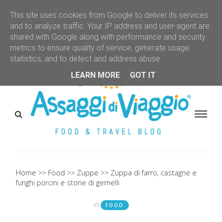
This site uses cookies from Google to deliver its services
and to analyze traffic. Your IP address and user-agent are
shared with Google along with performance and security
metrics to ensure quality of service, generate usage
statistics, and to detect and address abuse.
LEARN MORE
GOT IT
Home
Food
Zuppe
Zuppa di farro, castagne e
funghi porcini e storie di gemelli
in
FOOD