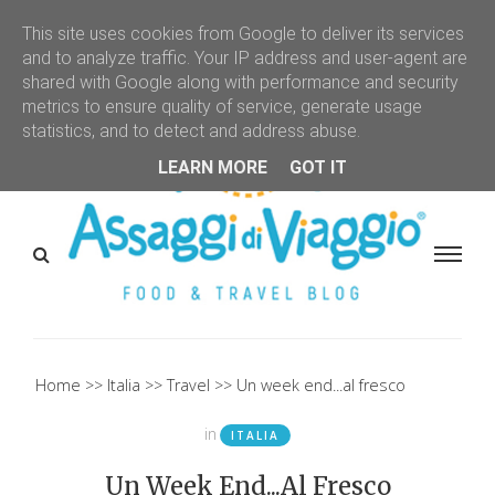
This site uses cookies from Google to deliver its services
and to analyze traffic. Your IP address and user-agent are
shared with Google along with performance and security
metrics to ensure quality of service, generate usage
statistics, and to detect and address abuse.
LEARN MORE
GOT IT
Home
Italia
Travel
Un week end...al fresco
in
ITALIA
Un Week End...al Fresco