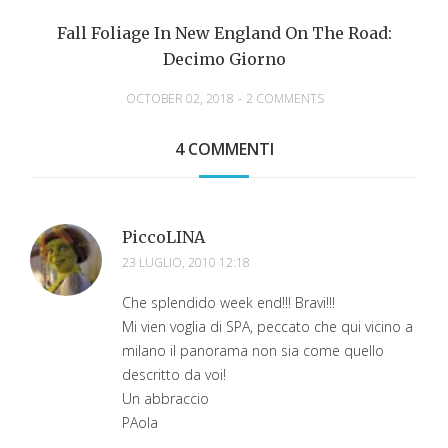
Fall Foliage In New England On The Road:
Decimo Giorno
OCTOBER 02, 2018
-
2 COMMENTS
4 COMMENTI
PiccoLINA
23 LUGLIO, 2010 12:18
Che splendido week end!!! Bravi!!!
Mi vien voglia di SPA, peccato che qui vicino a
milano il panorama non sia come quello
descritto da voi!
Un abbraccio
PAola