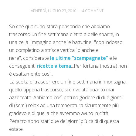
VENERDÌ, LUGLIO 23, 2010
-
4 COMMENTI
So che qualcuno starà pensando che abbiamo
trascorso un fine settimana dietro a delle sbarre, in
una cella. Immagino anche le battutine..."con indosso
un completino a strisce verticali bianche e
nere", considerate
le ultime "scampagnate"
e le
conseguenti
ricette a tema
...Per fortuna (nostra) non
è esattamente così...
La scelta di trascorrere un fine settimana in montagna,
quello appena trascorso, si è rivelata quanto mai
azzeccata. Abbiamo così potuto godere di due giorni
di (semi) relax ad una temperatura sicuramente più
gradevole di quella che avremmo avuto in città.
Peraltro sono stati due dei giorni più caldi di questa
estate.