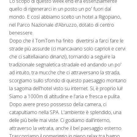
Lo scopo di questo week end era essenzialmente
quello di rigenerarci in un posto un po' fuori dal
mondo. E così abbiamo scelto un hotel a Rigopiano,
nel Parco Nazionale d'Abruzzo, dotato di centro
benessere.
Dopo che il TomTom ha finito divertirsi a farci fare le
strade più assurde (ci mancavano solo caprioli e cervi
che ci saltellavano dinanzi), tornando a seguire la
tradizionale segnaletica stradale ed andando un po'
ad intuito, tra mucche che ci attraversano la strada,
scorgiamo sullo sfondo di questo paesaggio montano
la sagoma dell'hotel visto su internet. Si, è proprio lui!
Siamo a 1000m di altitudine e l'aria e fresca e pulita.
Dopo avere preso possesso della camera, ci
catapultiamo nella SPA. L'ambiente è splendido, una
delle più belle mai viste. Ci godiamo dall'interno,
attraverso la vetrata, anche il bel paesaggio esterno.
Trascorriamo il pomeriggio in pieno relax tra bagno