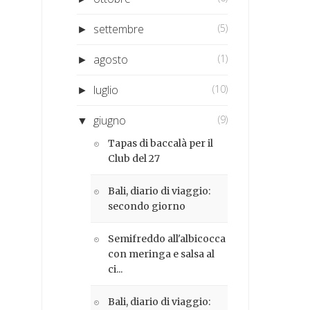
settembre
(5)
►
agosto
(1)
►
luglio
(10)
►
giugno
(9)
▼
Tapas di baccalà per il
Club del 27
Bali, diario di viaggio:
secondo giorno
Semifreddo all'albicocca
con meringa e salsa al
ci...
Bali, diario di viaggio: