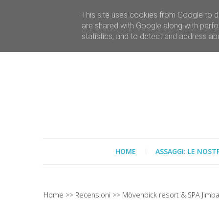
This site uses cookies from Google to de
are shared with Google along with perfo
statistics, and to detect and address ab
HOME
ASSAGGI: LE NOST
Home
Recensioni
Mövenpick resort & SPA Jimbar