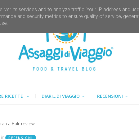
liver its services and to analyze traffic. Your IP address and us
rmance and security metrics to ensure quality of service, gener
use.
RE RICETTE
DIARI...DI VIAGGIO
RECENSIONI
an a Bali: review
in
RECENSIONI