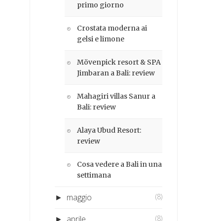
primo giorno
Crostata moderna ai
gelsi e limone
Mövenpick resort & SPA
Jimbaran a Bali: review
Mahagiri villas Sanur a
Bali: review
Alaya Ubud Resort:
review
Cosa vedere a Bali in una
settimana
maggio
(8)
►
aprile
(8)
►