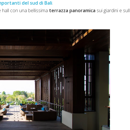
mportanti del sud di Bali
.
e hall con una bellissima
terrazza panoramica
sui giardini e sul