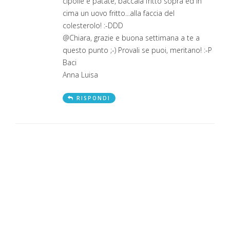
cipolle e patate, baccalà fritto sopra ed in
cima un uovo fritto...alla faccia del
colesterolo! :-DDD
@Chiara, grazie e buona settimana a te a
questo punto ;-) Provali se puoi, meritano! :-P
Baci
Anna Luisa
RISPONDI