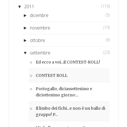
2011
(110)
▼
dicembre
(5)
►
novembre
(10)
►
ottobre
(9)
►
settembre
(20)
▼
Ed ecco a voi...il CONTEST-ROLL!
CONTEST ROLL
Portogallo, diciassettesimo e
diciottesimo giorno:...
Il limbo dei fichi...e non è un ballo di
gruppo! P...