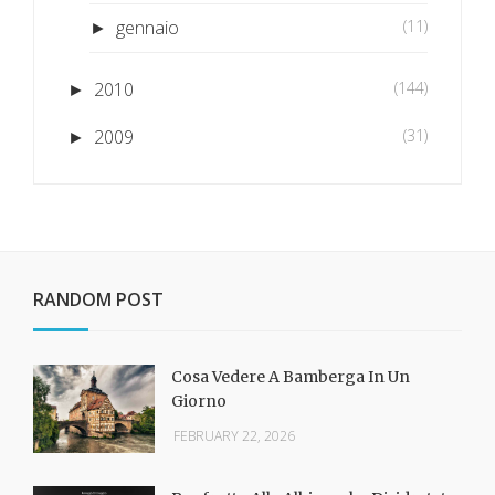
gennaio
(11)
►
2010
(144)
►
2009
(31)
►
RANDOM POST
Cosa Vedere A Bamberga In Un
Giorno
FEBRUARY 22, 2026