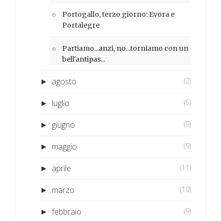
Portogallo, terzo giorno: Evora e
Portalegre
Partiamo...anzi, no...torniamo con un
bell'antipas...
agosto
(2)
►
luglio
(5)
►
giugno
(9)
►
maggio
(9)
►
aprile
(11)
►
marzo
(10)
►
febbraio
(9)
►