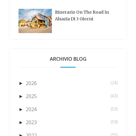
Itinerario On The Road In
Alsazia Di 3 Giorni
ARCHIVIO BLOG
2026
(24)
►
2025
(43)
►
2024
(53)
►
2023
(59)
►
2022
(55)
►