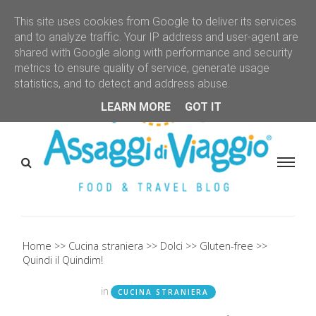
This site uses cookies from Google to deliver its services
and to analyze traffic. Your IP address and user-agent are
shared with Google along with performance and security
metrics to ensure quality of service, generate usage
statistics, and to detect and address abuse.
LEARN MORE
GOT IT
Home
Cucina straniera
Dolci
Gluten-free
Quindi il Quindim!
in
CUCINA STRANIERA