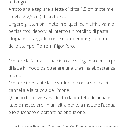
rettangolo.
Arrotolarla e tagliare a fette di circa 1,5 cm (note mie:
meglio 2-2,5 cm) di larghezza.
Ungere gli stampini (note mie: quelli da muffins vanno
benissimo), deporvi all'interno un rotolino di pasta
sfoglia ed allargarlo con le mani per dargli la forma
dello stampo. Porre in frigorifero.
Mettere la farina in una ciotola e scioglierla con un po'
di latte in modo da ottenere una cremina abbastanza
liquida.
Mettere il restante latte sul fuoco con la stecca di
cannella e la buccia del limone.
Quando bolle, versarvi dentro la pastella di farina e
latte e mescolare. In un' altra pentola mettere l'acqua
e lo zucchero e portare ad ebollizione.
Lasciare bollire per 3 minuti, quindi versare lo sciroppo