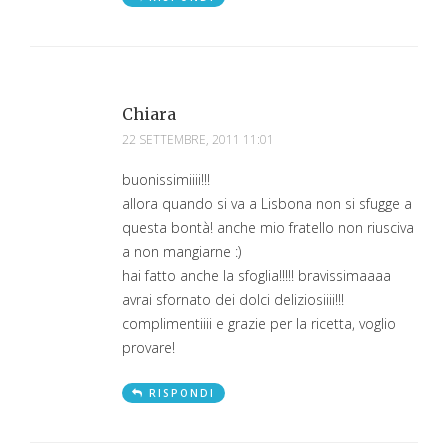
Chiara
22 SETTEMBRE, 2011 11:01
buonissimiiii!!!
allora quando si va a Lisbona non si sfugge a
questa bontà! anche mio fratello non riusciva
a non mangiarne :)
hai fatto anche la sfoglia!!!!! bravissimaaaa
avrai sfornato dei dolci deliziosiiii!!!
complimentiiii e grazie per la ricetta, voglio
provare!
RISPONDI