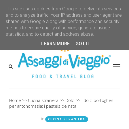
This site uses cookies from Google to deliver its services
and to analyze traffic. Your IP address and user-agent are
shared with Google along with performance and security
metrics to ensure quality of service, generate usage
statistics, and to detect and address abuse.
LEARN MORE
GOT IT
Home
Cucina straniera
Dolci
I dolci portoghesi
per antonomasia: i pasteis de nata
in
CUCINA STRANIERA