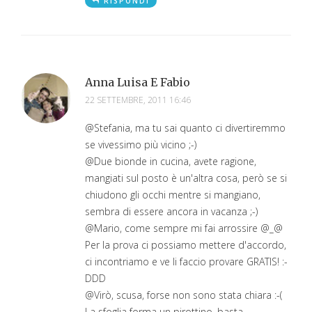
RISPONDI
Anna Luisa E Fabio
22 SETTEMBRE, 2011 16:46
@Stefania, ma tu sai quanto ci divertiremmo
se vivessimo più vicino ;-)
@Due bionde in cucina, avete ragione,
mangiati sul posto è un'altra cosa, però se si
chiudono gli occhi mentre si mangiano,
sembra di essere ancora in vacanza ;-)
@Mario, come sempre mi fai arrossire @_@
Per la prova ci possiamo mettere d'accordo,
ci incontriamo e ve li faccio provare GRATIS! :-
DDD
@Virò, scusa, forse non sono stata chiara :-(
La sfoglia forma un pirottino, basta