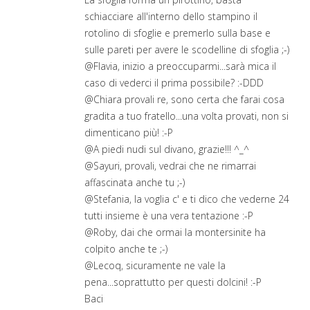
schiacciare all'interno dello stampino il
rotolino di sfoglie e premerlo sulla base e
sulle pareti per avere le scodelline di sfoglia ;-)
@Flavia, inizio a preoccuparmi...sarà mica il
caso di vederci il prima possibile? :-DDD
@Chiara provali re, sono certa che farai cosa
gradita a tuo fratello...una volta provati, non si
dimenticano più! :-P
@A piedi nudi sul divano, grazie!!! ^_^
@Sayuri, provali, vedrai che ne rimarrai
affascinata anche tu ;-)
@Stefania, la voglia c' e ti dico che vederne 24
tutti insieme è una vera tentazione :-P
@Roby, dai che ormai la montersinite ha
colpito anche te ;-)
@Lecoq, sicuramente ne vale la
pena...soprattutto per questi dolcini! :-P
Baci