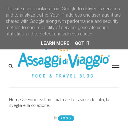
This site uses cookies from Google to deliver its services
and to analyze traffic. Your IP address and user-agent are
shared with Google along with performance and security
metrics to ensure quality of service, generate usage
statistics, and to detect and address abuse.
LEARN MORE
GOT IT
Home
Food
Primi piatti
Le raviole del plin, la
sveglia e la colazione.
in
FOOD