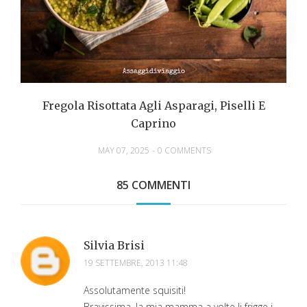
Fregola Risottata Agli Asparagi, Piselli E
Caprino
MAY 07, 2025
-
0 COMMENTS
85 COMMENTI
Silvia Brisi
19 SETTEMBRE, 2013 11:48
Assolutamente squisiti!
Bravissima, la mia mamma a volte li frigge i