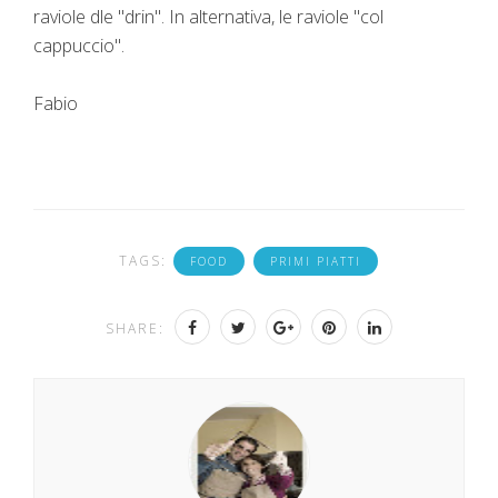
raviole dle "drin". In alternativa, le raviole "col
cappuccio".
Fabio
TAGS:
FOOD
PRIMI PIATTI
SHARE: