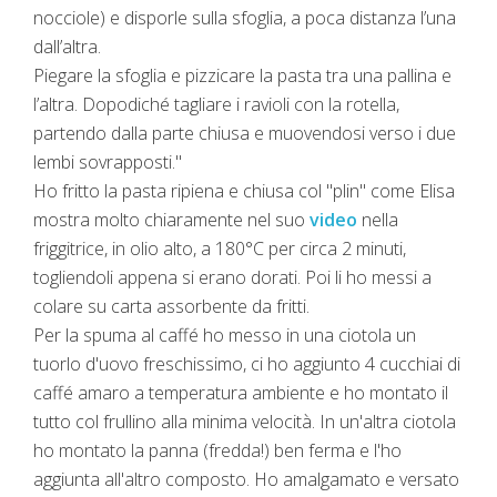
nocciole) e disporle sulla sfoglia, a poca distanza l’una
dall’altra.
Piegare la sfoglia e pizzicare la pasta tra una pallina e
l’altra. Dopodiché tagliare i ravioli con la rotella,
partendo dalla parte chiusa e muovendosi verso i due
lembi sovrapposti."
Ho fritto la pasta ripiena e chiusa col "plin" come Elisa
mostra molto chiaramente nel suo
video
nella
friggitrice, in olio alto, a 180°C per circa 2 minuti,
togliendoli appena si erano dorati. Poi li ho messi a
colare su carta assorbente da fritti.
Per la spuma al caffé ho messo in una ciotola un
tuorlo d'uovo freschissimo, ci ho aggiunto 4 cucchiai di
caffé amaro a temperatura ambiente e ho montato il
tutto col frullino alla minima velocità. In un'altra ciotola
ho montato la panna (fredda!) ben ferma e l'ho
aggiunta all'altro composto. Ho amalgamato e versato