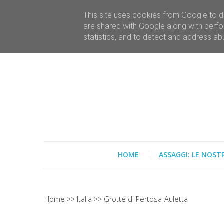
This site uses cookies from Google to de
are shared with Google along with perfo
statistics, and to detect and address ab
HOME
ASSAGGI: LE NOST
Home
Italia
Grotte di Pertosa-Auletta