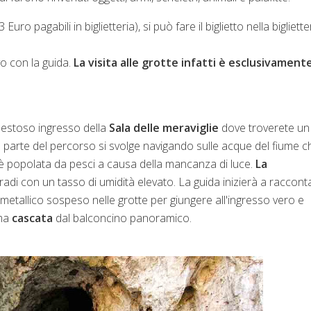
ro pagabili in biglietteria), si può fare il biglietto nella bigliette
ovo con la guida.
La visita alle grotte infatti è esclusivament
 maestoso ingresso della
Sala delle meraviglie
dove troverete un
ma parte del percorso si svolge navigando sulle acque del fiume c
è popolata da pesci a causa della mancanza di luce.
La
 gradi con un tasso di umidità elevato. La guida inizierà a raccont
 metallico sospeso nelle grotte per giungere all'ingresso vero e
ima
cascata
dal balconcino panoramico.