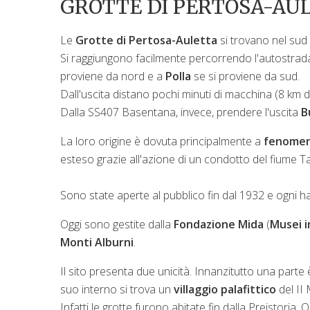
GROTTE DI PERTOSA-AU
Le
Grotte di Pertosa-Auletta
si trovano nel sud 
Si raggiungono facilmente percorrendo l'autostrad
proviene da nord e a
Polla
se si proviene da sud.
Dall'uscita distano pochi minuti di macchina (8 km d
Dalla SS407 Basentana, invece, prendere l'uscita
B
La loro origine è dovuta principalmente a
fenomeni
esteso grazie all'azione di un condotto del fiume Ta
Sono state aperte al pubblico fin dal 1932 e ogni han
Oggi sono gestite dalla
Fondazione Mida
(
Musei i
Monti Alburni
.
Il sito presenta due unicità. Innanzitutto una parte 
suo interno si trova un
villaggio palafittico
del II 
Infatti le grotte furono abitate fin dalla Preistoria. Q