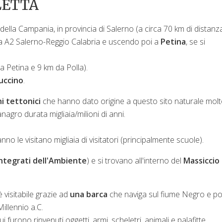
LETTA
della Campania, in provincia di Salerno (a circa 70 km di distanza
a A2 Salerno-Reggio Calabria e uscendo poi a
Petina
, se si
a Petina e 9 km da Polla).
uccino
.
 tettonici
che hanno dato origine a questo sito naturale mol
nagro durata migliaia/milioni di anni.
no le visitano migliaia di visitatori (principalmente scuole).
ntegrati dell'Ambiente
) e si trovano all'interno del
Massiccio 
è visitabile grazie ad
una barca
che naviga sul fiume Negro e poi
Millennio a.C.
ui furono rinvenuti oggetti, armi, scheletri, animali e palafitte.