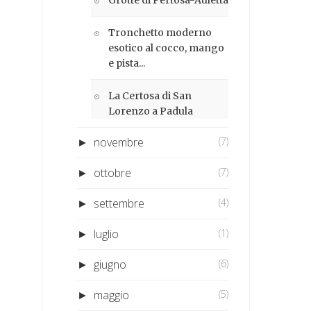
Tronchetto moderno
esotico al cocco, mango
e pista...
La Certosa di San
Lorenzo a Padula
novembre
(7)
►
ottobre
(7)
►
settembre
(4)
►
luglio
(1)
►
giugno
(6)
►
maggio
(5)
►