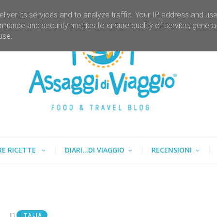
liver its services and to analyze traffic. Your IP address and us
rmance and security metrics to ensure quality of service, gener
use.
RE RICETTE
DIARI...DI VIAGGIO
RECENSIONI
in
ITALIA