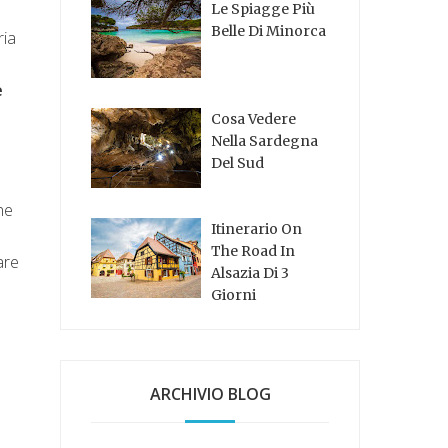
Le Spiagge Più
Belle Di Minorca
ria
e
Cosa Vedere
Nella Sardegna
Del Sud
he
Itinerario On
The Road In
are
Alsazia Di 3
Giorni
ARCHIVIO BLOG