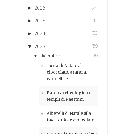
2026
(24)
►
2025
(43)
►
2024
(53)
►
2023
(59)
▼
dicembre
(6)
▼
Torta di Natale al
cioccolato, arancia,
cannella e...
Parco archeologico e
templi di Paestum
Alberelli di Natale alla
fava tonka e cioccolato
Grotte di Pertosa-Auletta