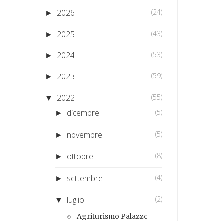
2026
(24)
►
2025
(43)
►
2024
(53)
►
2023
(59)
►
2022
(55)
▼
dicembre
(5)
►
novembre
(5)
►
ottobre
(8)
►
settembre
(4)
►
luglio
(2)
▼
Agriturismo Palazzo