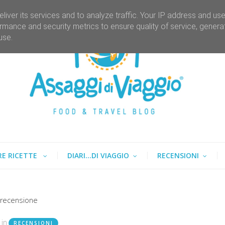
liver its services and to analyze traffic. Your IP address and us
rmance and security metrics to ensure quality of service, gener
use.
RE RICETTE
DIARI...DI VIAGGIO
RECENSIONI
 recensione
in
RECENSIONI