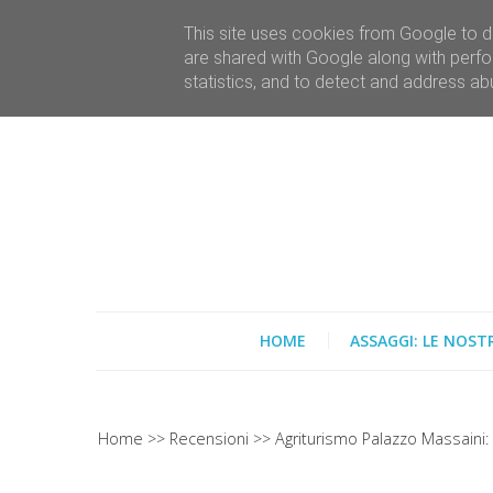
This site uses cookies from Google to de
are shared with Google along with perfo
statistics, and to detect and address ab
HOME
ASSAGGI: LE NOST
Home
Recensioni
Agriturismo Palazzo Massaini: