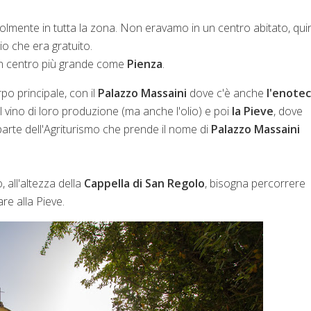
lmente in tutta la zona. Non eravamo in un centro abitato, qui
 che era gratuito.
a un centro più grande come
Pienza
.
orpo principale, con il
Palazzo Massaini
dove c'è anche
l'enote
 vino di loro produzione (ma anche l'olio) e poi
la Pieve
, dove
 parte dell'Agriturismo che prende il nome di
Palazzo Massaini
, all'altezza della
Cappella di San Regolo
, bisogna percorrere
re alla Pieve.