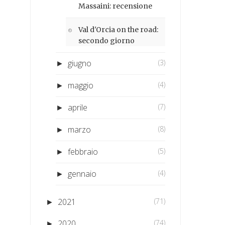
Massaini: recensione
Val d'Orcia on the road:
secondo giorno
giugno
(3)
►
maggio
(4)
►
aprile
(7)
►
marzo
(8)
►
febbraio
(5)
►
gennaio
(4)
►
2021
(71)
►
2020
(74)
►