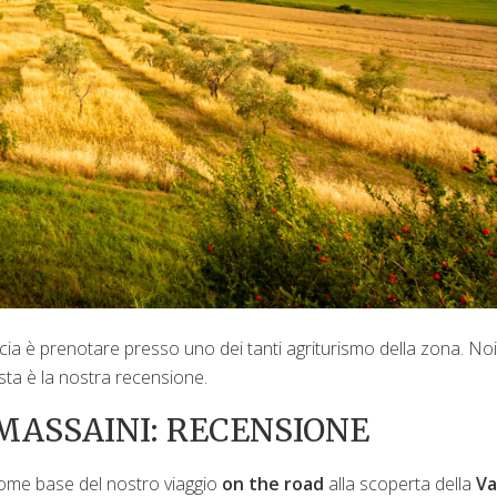
cia è prenotare presso uno dei tanti agriturismo della zona. Noi
sta è la nostra recensione.
MASSAINI: RECENSIONE
me base del nostro viaggio
on the road
alla scoperta della
Va