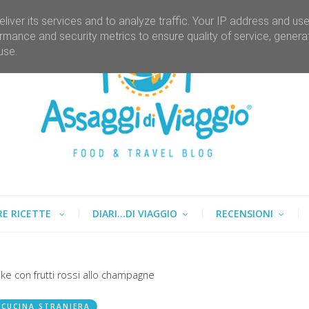
liver its services and to analyze traffic. Your IP address and us
rmance and security metrics to ensure quality of service, gener
use.
RE RICETTE
DIARI...DI VIAGGIO
RECENSIONI
ke con frutti rossi allo champagne
CUCINA STRANIERA