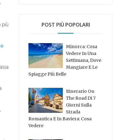
o
a più
POST PIÙ POPOLARI
to
Minorca: Cosa
Vedere In Una
Settimana, Dove
asia.
Mangiare E Le
Spiagge Più Belle
a
Itinerario On
The Road Di 7
Giorni Sulla
,
Strada
Romantica E In Baviera: Cosa
Vedere