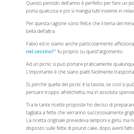
Questo periodo dell'anno è perfetto per fare un pi
porta qualcosa e poi si mangia tutti insieme in relax
Per questa ragione sono felice che il tema del mes
bella dell'altra.
Fabio ed io siamo anche particolarmente affezionati
nel cestino?"
fu proprio su quest'argomento.
Ad un picnic si può portare praticamente qualunque c
L'importante è che siano piatti facilmente trasportab
Sì, perché quella del picnic è la tavola, se così si p
pensare troppo all'etichetta, ma in assoluta spensi
Tra le tante ricette proposte ho deciso di preparar
tagliata a fette che verranno successivamente grigl
La ricetta originale prevedeva lamponi e gelsi, ma non 
disposto sulle fette di pound cake, dopo averli fat