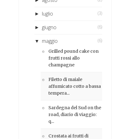
►
luglio
(3)
►
giugno
(6)
►
maggio
(6)
▼
Grilled pound cake con
frutti rossi allo
champagne
Filetto di maiale
affumicato cotto a bassa
tempera...
Sardegna del Sud on the
road, diario di viaggio:
q...
Crostata ai frutti di