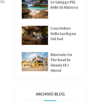
più
Le Spiagge Più
Belle Di Minorca
Cosa Vedere
Nella Sardegna
Del Sud
Itinerario On
The Road In
Alsazia Di 3
Giorni
ARCHIVIO BLOG