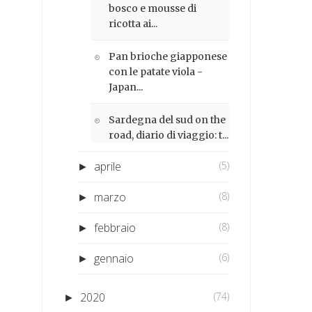
bosco e mousse di
ricotta ai...
Pan brioche giapponese
con le patate viola -
Japan...
Sardegna del sud on the
road, diario di viaggio: t...
aprile
(5)
►
marzo
(8)
►
febbraio
(8)
►
gennaio
(6)
►
2020
(74)
►