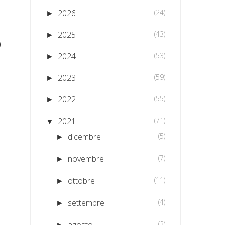
2026
(24)
►
2025
(43)
►
O
2024
(53)
►
2023
(59)
►
2022
(55)
►
2021
(71)
▼
dicembre
(5)
►
novembre
(7)
►
ottobre
(11)
►
settembre
(4)
►
agosto
(2)