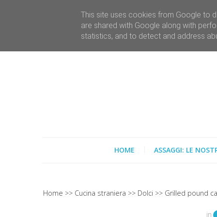
This site uses cookies from Google to de
are shared with Google along with perfo
statistics, and to detect and address ab
HOME
ASSAGGI: LE NOST
Home
Cucina straniera
Dolci
Grilled pound ca
in