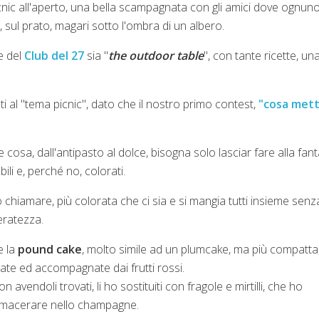
cnic all'aperto, una bella scampagnata con gli amici dove ognun
, sul prato, magari sotto l'ombra di un albero.
e del
Club del 27
sia "
the outdoor table
", con tante ricette, un
 al "tema picnic", dato che il nostro primo contest,
"cosa met
osa, dall'antipasto al dolce, bisogna solo lasciar fare alla fant
ili e, perché no, colorati.
uò chiamare, più colorata che ci sia e si mangia tutti insieme senz
eratezza.
e la
pound cake
, molto simile ad un plumcake, ma più compatta
iate ed accompagnate dai frutti rossi.
avendoli trovati, li ho sostituiti con fragole e mirtilli, che ho
ti macerare nello champagne.