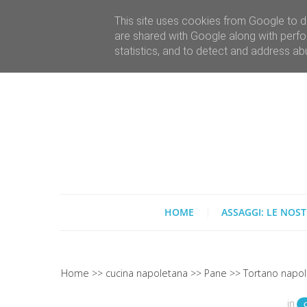
This site uses cookies from Google to de
are shared with Google along with perfo
statistics, and to detect and address ab
HOME
ASSAGGI: LE NOST
Home
cucina napoletana
Pane
Tortano napole
in