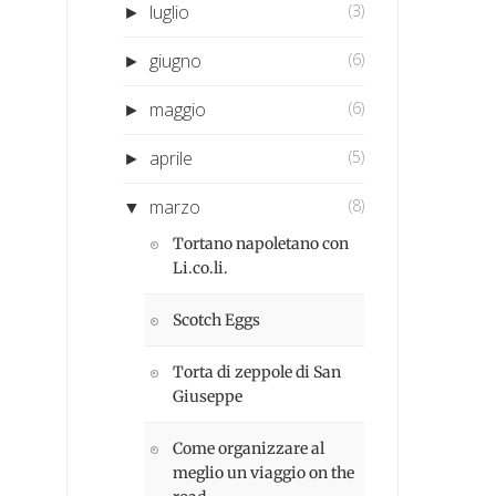
luglio
(3)
►
giugno
(6)
►
maggio
(6)
►
aprile
(5)
►
marzo
(8)
▼
Tortano napoletano con
Li.co.li.
Scotch Eggs
Torta di zeppole di San
Giuseppe
Come organizzare al
meglio un viaggio on the