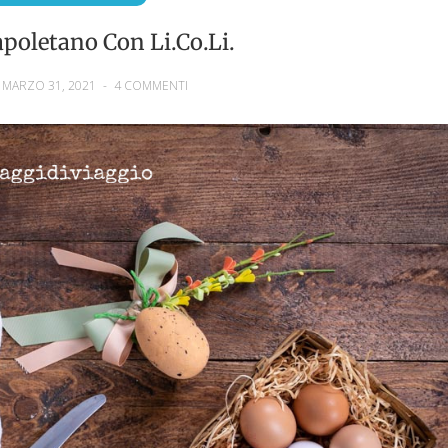
poletano Con Li.co.li.
 MARZO 31, 2021
-
4 COMMENTI