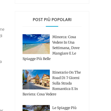
POST PIÙ POPOLARI
one
di
Minorca: Cosa
Vedere In Una
Settimana, Dove
Mangiare E Le
Spiagge Più Belle
a
Itinerario On The
Road Di 7 Giorni
Sulla Strada
Romantica E In
Baviera: Cosa Vedere
Le Spiagge Più
er