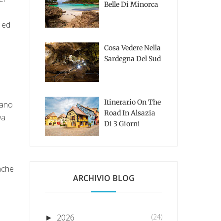
Belle Di Minorca
i ed
Cosa Vedere Nella
Sardegna Del Sud
Itinerario On The
tano
Road In Alsazia
va
Di 3 Giorni
nche
ARCHIVIO BLOG
2026
(24)
►