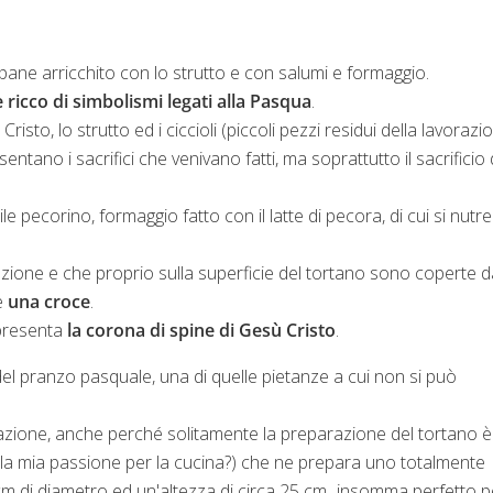
pane arricchito con lo strutto e con salumi e formaggio.
è ricco di simbolismi legati alla Pasqua
.
isto, lo strutto ed i ciccioli (piccoli pezzi residui della lavorazi
ntano i sacrifici che venivano fatti, ma soprattutto il sacrificio 
pecorino, formaggio fatto con il latte di pecora, di cui si nutre
one e che proprio sulla superficie del tortano sono coperte d
e
una croce
.
ppresenta
la corona di spine di Gesù Cristo
.
el pranzo pasquale, una di quelle pietanze a cui non si può
zione, anche perché solitamente la preparazione del tortano è
 la mia passione per la cucina?) che ne prepara uno totalmente
m di diametro ed un'altezza di circa 25 cm...insomma perfetto p