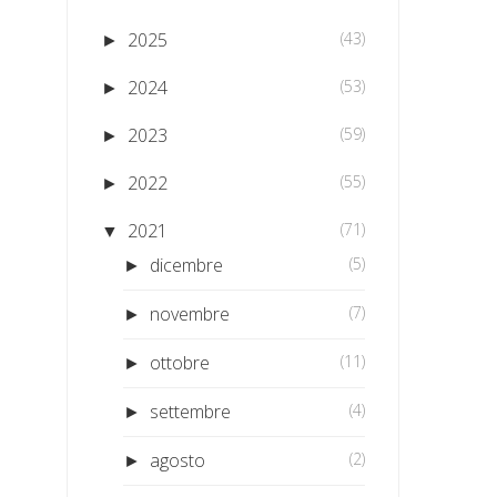
2025
(43)
►
2024
(53)
►
2023
(59)
►
2022
(55)
►
2021
(71)
▼
dicembre
(5)
►
novembre
(7)
►
ottobre
(11)
►
settembre
(4)
►
agosto
(2)
►