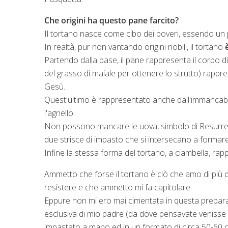
Che origini ha questo pane farcito?
Il tortano nasce come cibo dei poveri, essendo un 
In realtà, pur non vantando origini nobili, il tortano
Partendo dalla base, il pane rappresenta il corpo di Cr
del grasso di maiale per ottenere lo strutto) rapprese
Gesù.
Quest'ultimo è rappresentato anche dall'immancabile 
l'agnello.
Non possono mancare le uova, simbolo di Resurrezi
due strisce di impasto che si intersecano a formar
Infine la stessa forma del tortano, a ciambella, ra
Ammetto che forse il tortano è ciò che amo di più d
resistere e che ammetto mi fa capitolare.
Eppure non mi ero mai cimentata in questa prepara
esclusiva di mio padre (da dove pensavate venisse
impastato a mano ed in un formato di circa 50-60 c