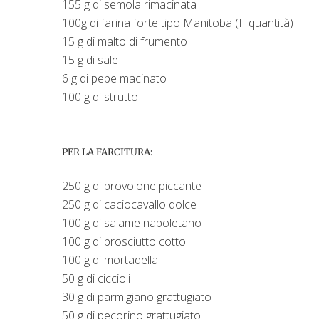
155 g di semola rimacinata
100g di farina forte tipo Manitoba (II quantità)
15 g di malto di frumento
15 g di sale
6 g di pepe macinato
100 g di strutto
PER LA FARCITURA:
250 g di provolone piccante
250 g di caciocavallo dolce
100 g di salame napoletano
100 g di prosciutto cotto
100 g di mortadella
50 g di ciccioli
30 g di parmigiano grattugiato
50 g di pecorino grattugiato