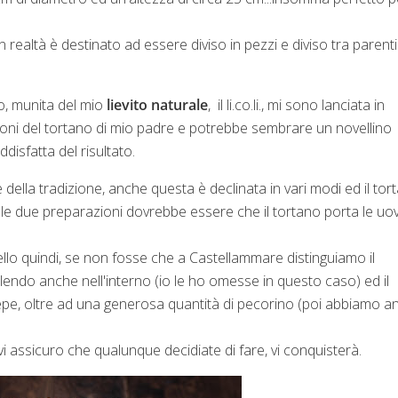
realtà è destinato ad essere diviso in pezzi e diviso tra parent
o, munita del mio
lievito naturale
, il li.co.li., mi sono lanciata in
oni del tortano di mio padre e potrebbe sembrare un novellino
isfatta del risultato.
della tradizione, anche questa è declinata in vari modi ed il tor
ra le due preparazioni dovrebbe essere che il tortano porta le uo
llo quindi, se non fosse che a Castellammare distinguiamo il
endo anche nell'interno (io le ho omesse in questo caso) ed il
pepe, oltre ad una generosa quantità di pecorino (poi abbiamo a
vi assicuro che qualunque decidiate di fare, vi conquisterà.