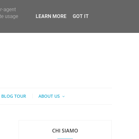
er-agent
ate usage
LEARN MORE
GOT IT
BLOG TOUR
ABOUT US
CHI SIAMO