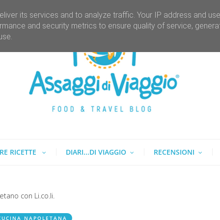
liver its services and to analyze traffic. Your IP address and us
rmance and security metrics to ensure quality of service, gener
use.
RE RICETTE
DIARI...DI VIAGGIO
RECENSIONI
tano con Li.co.li.
CUCINA NAPOLETANA