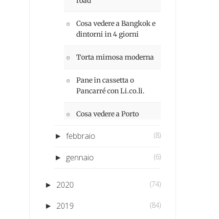
road
Cosa vedere a Bangkok e
dintorni in 4 giorni
Torta mimosa moderna
Pane in cassetta o
Pancarré con Li.co.li.
Cosa vedere a Porto
febbraio
(8)
►
gennaio
(6)
►
2020
(74)
►
2019
(84)
►