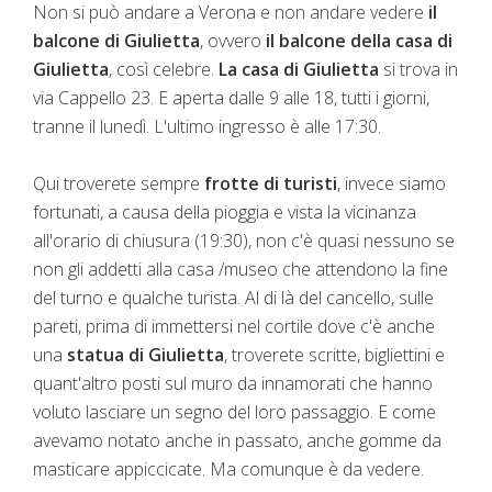
Non si può andare a Verona e non andare vedere
il
balcone di Giulietta
, ovvero
il balcone della casa di
Giulietta
, così celebre.
La casa di Giulietta
si trova in
via Cappello 23. E aperta dalle 9 alle 18, tutti i giorni,
tranne il lunedì. L'ultimo ingresso è alle 17:30.
Qui troverete sempre
frotte di turisti
, invece siamo
fortunati, a causa della pioggia e vista la vicinanza
all'orario di chiusura (19:30), non c'è quasi nessuno se
non gli addetti alla casa /museo che attendono la fine
del turno e qualche turista. Al di là del cancello, sulle
pareti, prima di immettersi nel cortile dove c'è anche
una
statua di Giulietta
, troverete scritte, bigliettini e
quant'altro posti sul muro da innamorati che hanno
voluto lasciare un segno del loro passaggio. E come
avevamo notato anche in passato, anche gomme da
masticare appiccicate. Ma comunque è da vedere.