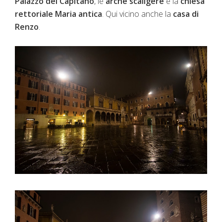
Palazzo del Capitano
, le
arche scaligere
e la
chiesa
rettoriale Maria antica
. Qui vicino anche la
casa di
Renzo
.