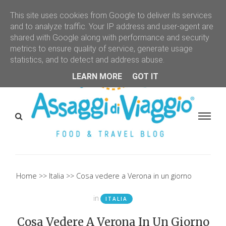
This site uses cookies from Google to deliver its services
and to analyze traffic. Your IP address and user-agent are
shared with Google along with performance and security
metrics to ensure quality of service, generate usage
statistics, and to detect and address abuse.
LEARN MORE
GOT IT
Home
Italia
Cosa vedere a Verona in un giorno
in
ITALIA
Cosa Vedere A Verona In Un Giorno