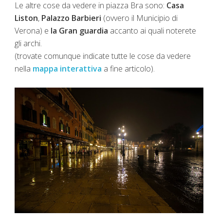
Le altre cose da vedere in piazza Bra sono:
Casa
Liston
,
Palazzo Barbieri
(ovvero il Municipio di
Verona) e
la Gran guardia
accanto ai quali noterete
gli archi.
(trovate comunque indicate tutte le cose da vedere
nella
mappa interattiva
a fine articolo).