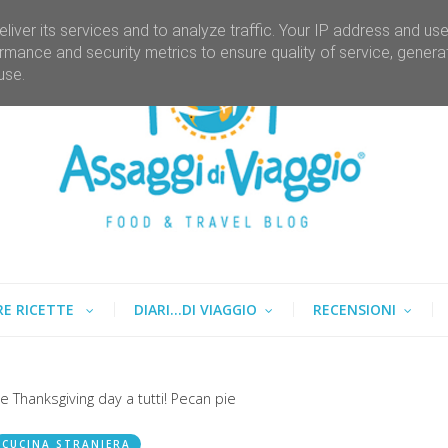
liver its services and to analyze traffic. Your IP address and us
rmance and security metrics to ensure quality of service, gener
use.
RE RICETTE
DIARI...DI VIAGGIO
RECENSIONI
e Thanksgiving day a tutti! Pecan pie
CUCINA STRANIERA