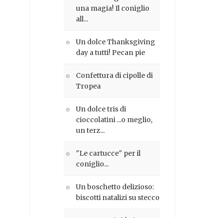
una magia! Il coniglio
all...
Un dolce Thanksgiving
day a tutti! Pecan pie
Confettura di cipolle di
Tropea
Un dolce tris di
cioccolatini ...o meglio,
un terz...
"Le cartucce" per il
coniglio...
Un boschetto delizioso:
biscotti natalizi su stecco