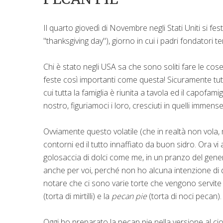
Il quarto giovedì di Novembre negli Stati Uniti si fes
"thanksgiving day"), giorno in cui i padri fondatori t
Chi è stato negli USA sa che sono soliti fare le cose 
feste così importanti come questa! Sicuramente tutti
cui tutta la famiglia è riunita a tavola ed il capofami
nostro, figuriamoci i loro, cresciuti in quelli immense 
Ovviamente questo volatile (che in realtà non vol
contorni ed il tutto innaffiato da buon sidro. Ora v
golosaccia di dolci come me, in un pranzo del gener
anche per voi, perché non ho alcuna intenzione di da
notare che ci sono varie torte che vengono servite
(torta di mirtilli) e la
pecan pie
(torta di noci pecan).
Oggi ho preparato la pecan pie nella versione al cio