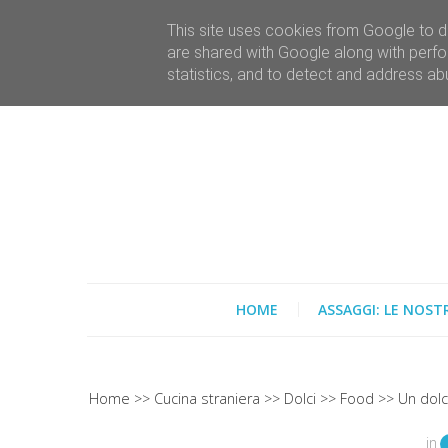
This site uses cookies from Google to de
are shared with Google along with perfo
statistics, and to detect and address ab
HOME
ASSAGGI: LE NOST
Home
Cucina straniera
Dolci
Food
Un dolc
in