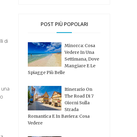
POST PIÙ POPOLARI
i di
Minorca: Cosa
Vedere In Una
Settimana, Dove
Mangiare E Le
Spiagge Più Belle
e
, una
Itinerario On
so
The Road Di 7
Giorni Sulla
Strada
Romantica E In Baviera: Cosa
Vedere
ta