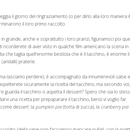
teggia il giorno del ringraziamento (o per dirlo alla loro maniera il
erminarono il loro primo raccolto.
in grande, anche e soprattutto i loro pranzi, figuriamoci poi quell
 ricorderete di aver visto in qualche film americano la scena in
glia che taglia quell'enorme bestiola che è il tacchino, è enorme il
(aridalli) praterie.
a, ma lasciamo perdere), è accompagnato da innumerevoli salse 
i aspetterete sicuramente la ricetta del tacchino, ma secondo voi
e guarda il tacchino o aspetta il dessert? Spero che sia lo stes
rvi una ricetta per prepaparare il tacchino, bensì vi voglio far
 come dessert: la
pumpkin pie
(torta di zucca), la
cranberry pie
ccolato (della serie non facciamoci mancare nulla!), con la ricet