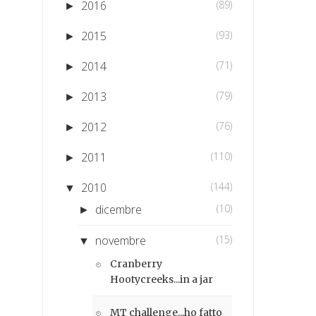
2016
(89)
►
2015
(93)
►
2014
(71)
►
2013
(79)
►
2012
(76)
►
2011
(110)
►
2010
(144)
▼
dicembre
(10)
►
novembre
(15)
▼
Cranberry
Hootycreeks...in a jar
MT challenge...ho fatto