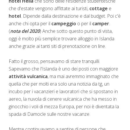
hotel Hella
che sono delle residenze studentesche
che d'estate vengono affittate ai turisti,
cottage
e
hotel
. Dipende dalla destinazione e dal budget. Poi c'è
anche chi opta per il
campeggio
o per il
camper
.
(
nota del 2020
) Anche sotto questo punto di vista,
oggi è molto più semplice trovare alloggio in Islanda
anche grazie ai tanti siti di prenotazione on line.
Fatto il grosso, pensavamo di stare tranquilli.
Sapevamo che l'Islanda è uno dei posti con maggiore
attività vulcanica
, ma mai avremmo immaginato che
quella che per molti era solo una notizia da tg, un
incubo per i vacanzieri e lavoratori che si spostano in
aereo, la nuvola di cenere vulcanica che ha messo in
ginocchio i voli di mezza Europa, per noi è diventata la
spada di Damocle sulle nostre vacanze.
Mentre continuavamo a sentire di persone che