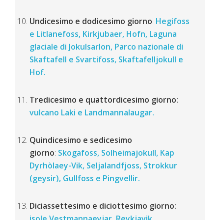
Undicesimo e dodicesimo giorno
:
Hegifoss
e Litlanefoss, Kirkjubaer, Hofn, Laguna
glaciale di Jokulsarlon, Parco nazionale di
Skaftafell e Svartifoss, Skaftafelljokull e
Hof.
Tredicesimo e quattordicesimo giorno:
vulcano Laki e Landmannalaugar.
Quindicesimo e sedicesimo
giorno
:
Skogafoss, Solheimajokull, Kap
Dyrhòlaey-Vik, Seljalandfjoss, Strokkur
(geysir), Gullfoss e Pingvellir.
Diciassettesimo e diciottesimo giorno:
isole Vestmannaeyjar, Reykjavik,