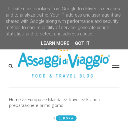
This site uses cookies from Google to deliver its services
and to analyze traffic. Your IP address and user-agent are
shared with Google along with performance and security
metrics to ensure quality of service, generate usage
statistics, and to detect and address abuse.
LEARN MORE
GOT IT
Home
Europa
Islanda
Travel
Islanda:
preparazione e primo giorno
in
EUROPA