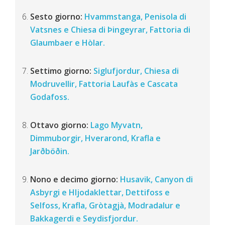
Sesto giorno:
Hvammstanga, Penisola di
Vatsnes e Chiesa di Þingeyrar, Fattoria di
Glaumbaer e Hòlar.
Settimo giorno:
Siglufjordur, Chiesa di
Modruvellir, Fattoria Laufàs e Cascata
Godafoss.
Ottavo giorno:
Lago Myvatn,
Dimmuborgir, Hverarond, Krafla e
Jarðböðin.
Nono e decimo giorno:
Husavik, Canyon di
Asbyrgi e Hljodaklettar, Dettifoss e
Selfoss, Krafla, Gròtagjà, Modradalur e
Bakkagerdi e Seydisfjordur.