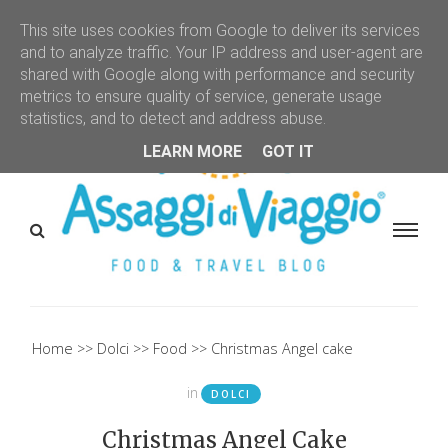
This site uses cookies from Google to deliver its services
and to analyze traffic. Your IP address and user-agent are
shared with Google along with performance and security
metrics to ensure quality of service, generate usage
statistics, and to detect and address abuse.
LEARN MORE
GOT IT
Home
Dolci
Food
Christmas Angel cake
in
DOLCI
Christmas Angel Cake