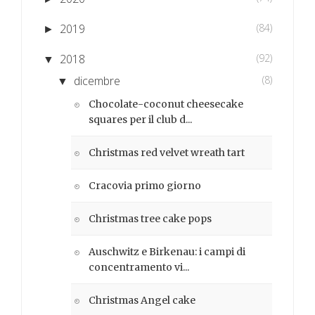
2019
(84)
►
2018
(92)
▼
dicembre
(8)
▼
Chocolate-coconut cheesecake
squares per il club d...
Christmas red velvet wreath tart
Cracovia primo giorno
Christmas tree cake pops
Auschwitz e Birkenau: i campi di
concentramento vi...
Christmas Angel cake