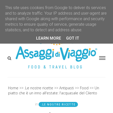
This site uses cookies from Google to deliver its services
and to analyze traffic. Your IP address and user-agent are
shared with Google along with performance and security
metrics to ensure quality of service, generate usage
statistics, and to detect and address abuse.
LEARN MORE
GOT IT
Home
.Le nostre ricette
Antipasti
Food
Un
piatto che è un inno all'estate: l'acquasale del Cilento
in
.LE NOSTRE RICETTE