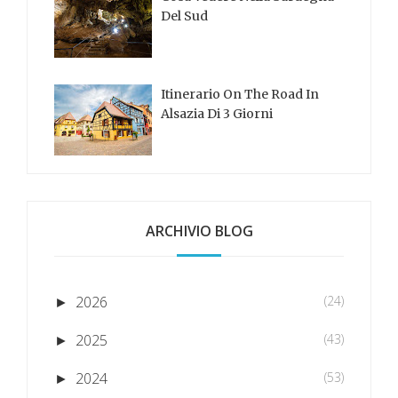
Del Sud
Itinerario On The Road In
Alsazia Di 3 Giorni
ARCHIVIO BLOG
2026
(24)
►
2025
(43)
►
2024
(53)
►