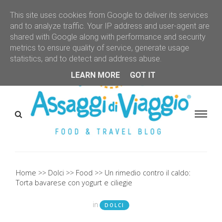
This site uses cookies from Google to deliver its services
and to analyze traffic. Your IP address and user-agent are
shared with Google along with performance and security
metrics to ensure quality of service, generate usage
statistics, and to detect and address abuse.
LEARN MORE
GOT IT
Home
Dolci
Food
Un rimedio contro il caldo:
Torta bavarese con yogurt e ciliegie
in
DOLCI