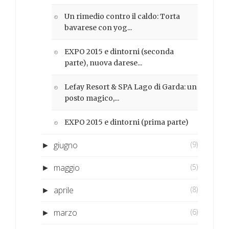
Un rimedio contro il caldo: Torta
bavarese con yog...
EXPO 2015 e dintorni (seconda
parte), nuova darese...
Lefay Resort & SPA Lago di Garda: un
posto magico,...
EXPO 2015 e dintorni (prima parte)
giugno
(9)
►
maggio
(5)
►
aprile
(8)
►
marzo
(6)
►