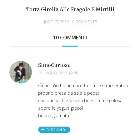
Torta Girella Alle Fragole E Mirtilli
JUNE 17, 2026
-
0 COMMENTS
10 COMMENTI
SimoCuriosa
15 LUGLIO, 2015 12:05
sììì anch'io ho una ricetta simile e mi sembra
proprio presa da sale e pepe!
che buona! ti è venuta bellissima e golosa.
adoro lo yogurt greco!
buona giornata
RISPONDI