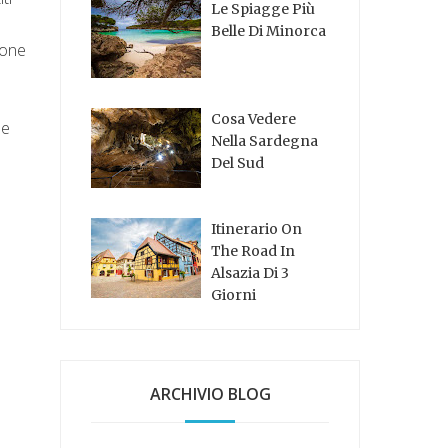
Le Spiagge Più
Belle Di Minorca
ione
Cosa Vedere
le
Nella Sardegna
Del Sud
Itinerario On
The Road In
Alsazia Di 3
Giorni
ARCHIVIO BLOG