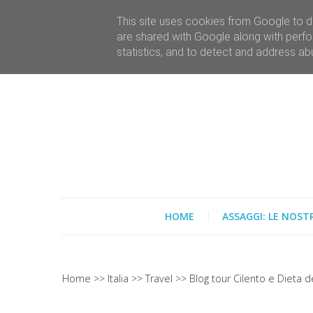
This site uses cookies from Google to de
are shared with Google along with perfo
statistics, and to detect and address ab
HOME
ASSAGGI: LE NOST
Home
Italia
Travel
Blog tour Cilento e Dieta d