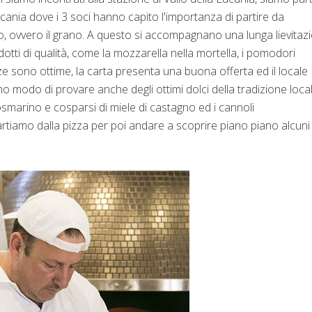
ucania dove i 3 soci hanno capito l'importanza di partire da
o, ovvero il grano. A questo si accompagnano una lunga lievitaz
prodotti di qualità, come la mozzarella nella mortella, i pomodori
e pizze sono ottime, la carta presenta una buona offerta ed il locale
o modo di provare anche degli ottimi dolci della tradizione loca
l rosmarino e cosparsi di miele di castagno ed i cannoli
artiamo dalla pizza per poi andare a scoprire piano piano alcuni