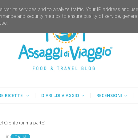
liver its services and to analyze traffic. Your IP address and us
rmance and security metrics to ensure quality of service, gener
use.
RE RICETTE
DIARI...DI VIAGGIO
RECENSIONI
el Cilento (prima parte)
in
ITALIA