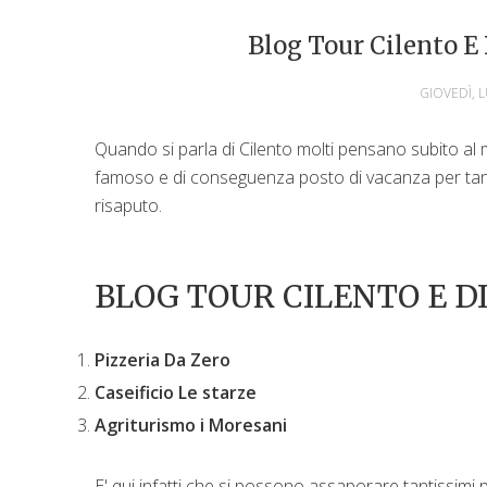
Blog Tour Cilento E 
GIOVEDÌ, L
Quando si parla di Cilento molti pensano subito al ma
famoso e di conseguenza posto di vacanza per tan
risaputo.
BLOG TOUR CILENTO E D
Pizzeria Da Zero
Caseificio Le starze
Agriturismo i Moresani
E' qui infatti che si possono assaporare tantissimi