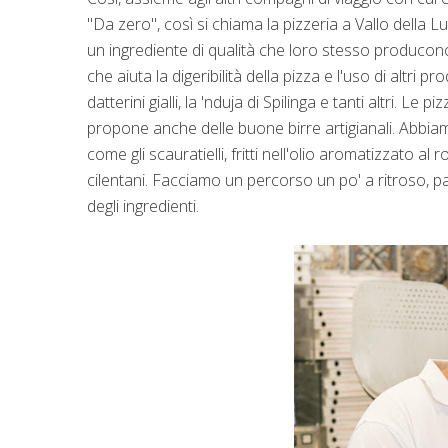
"Da zero", così si chiama la pizzeria a Vallo della L
un ingrediente di qualità che loro stesso producon
che aiuta la digeribilità della pizza e l'uso di altri 
datterini gialli, la 'nduja di Spilinga e tanti altri. L
propone anche delle buone birre artigianali. Abbiam
come gli scauratielli, fritti nell'olio aromatizzato a
cilentani. Facciamo un percorso un po' a ritroso, p
degli ingredienti.