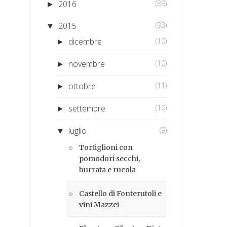
2016
(89)
►
2015
(93)
▼
dicembre
(10)
►
novembre
(10)
►
ottobre
(11)
►
settembre
(10)
►
luglio
(9)
▼
Tortiglioni con
pomodori secchi,
burrata e rucola
Castello di Fonterutoli e
vini Mazzei