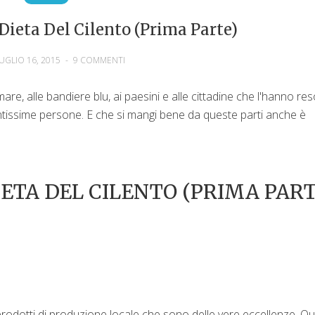
Dieta Del Cilento (prima Parte)
UGLIO 16, 2015
-
9 COMMENTI
re, alle bandiere blu, ai paesini e alle cittadine che l'hanno re
tissime persone. E che si mangi bene da queste parti anche è
IETA DEL CILENTO (PRIMA PART
 prodotti di produzione locale che sono delle vere eccellenze. Qu