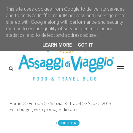
This site uses cookies from Google to deliver its services
and to analyze traffic. Your IP address and user-agent are
shared with Google along with performance and security
metrics to ensure quality of service, generate usage
statistics, and to detect and address abuse.
LEARN MORE
GOT IT
Home
Europa
Scozia
Travel
Scozia 2013:
Edimburgo (terzo giorno) e dintorni
in
EUROPA