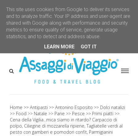
This site uses cookies from Google to deliver its services
and to analyze traffic. Your IP address and user-agent are
shared with Google along with performance and security
metrics to ensure quality of service, generate usage
statistics, and to detect and address abuse.
LEARN MORE
GOT IT
Home
Antipasti
Antonino Esposito
Dolci natalizi
Food
Natale
Pane
Pesce
Primi piatti
Cena della Vigilia...mica siamo in ritardo? Carpaccio di
polpo, Ciliegine di mozzarella ripiene, Tagliatelle verdi al
pesto con gamberi e pomodori confit, Parmigianini