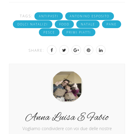
TAGS:
ANTIPASTI
ANTONINO ESPOSITO
DOLCI NATALIZI
FOOD
NATALE
PANE
PESCE
PRIMI PIATTI
SHARE:
Anna Luisa E Fabio
Vogliamo condividere con voi due delle nostre