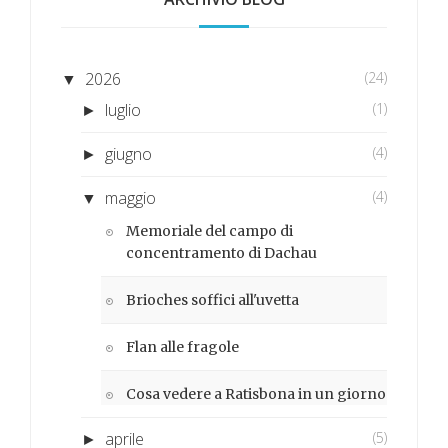
2026
(24)
▼
luglio
(1)
►
giugno
(4)
►
maggio
(4)
▼
Memoriale del campo di
concentramento di Dachau
Brioches soffici all'uvetta
Flan alle fragole
Cosa vedere a Ratisbona in un giorno
aprile
(5)
►