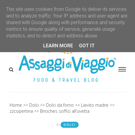
This site uses cookies from Google to deliver its services
and to analyze traffic. Your IP address and user-agent are
shared with Google along with performance and security
metrics to ensure quality of service, generate usage
statistics, and to detect and address abuse.
LEARN MORE
GOT IT
Home
Dolci
Dolci da forno
Lievito madre
zzcopertina
Brioches soffici all'uvetta
in
DOLCI