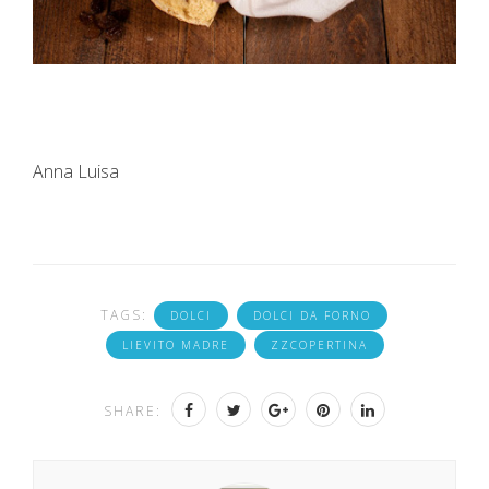
Anna Luisa
TAGS:
DOLCI
DOLCI DA FORNO
LIEVITO MADRE
ZZCOPERTINA
SHARE: