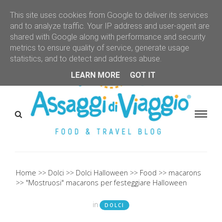
This site uses cookies from Google to deliver its services
and to analyze traffic. Your IP address and user-agent are
shared with Google along with performance and security
metrics to ensure quality of service, generate usage
statistics, and to detect and address abuse.
LEARN MORE
GOT IT
Home
Dolci
Dolci Halloween
Food
macarons
"Mostruosi" macarons per festeggiare Halloween
in
DOLCI