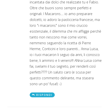
incantata dai dolci che realizzate tu e Fabio.
Oltre che buoni sono sempre perfetti e
originali. I Macarons.... io amo preparare
dolcetti, io adoro la pasticceria francese, ma
loro "i macarons" sono il mio cruccio
esistenziale, il dilemma che mi affligge perchè
tanto non riescono mai come vorrei,
nemmeno seguendo la ricetta di Pierre
Herme, Conticini e loro parenti... Anna Luisa,
io i tuoi macaron li seguo da anni, li conosco
bene, li ammiro e li venero!!! ANna Luisa come
fai, svelami il tuo segreto, per renderli così
perfetti???? Un saluto caro (e scusa per
questo commento delirante, ma stasera
sono un po' fusa!) :-)
RISPONDI