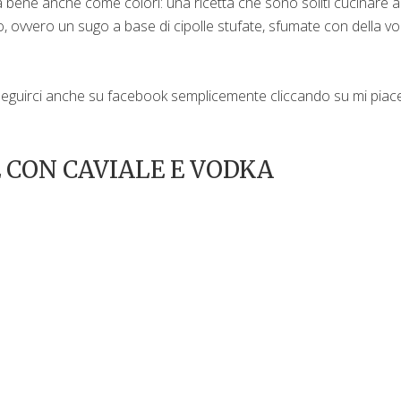
a bene anche come colori: una ricetta che sono soliti cucinare a
 ovvero un sugo a base di cipolle stufate, sfumate con della v
e seguirci anche su facebook semplicemente cliccando su mi piac
 CON CAVIALE E VODKA