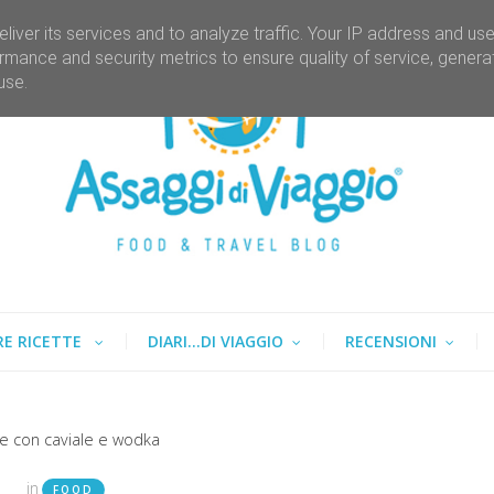
liver its services and to analyze traffic. Your IP address and us
rmance and security metrics to ensure quality of service, gener
use.
RE RICETTE
DIARI...DI VIAGGIO
RECENSIONI
re con caviale e wodka
in
FOOD