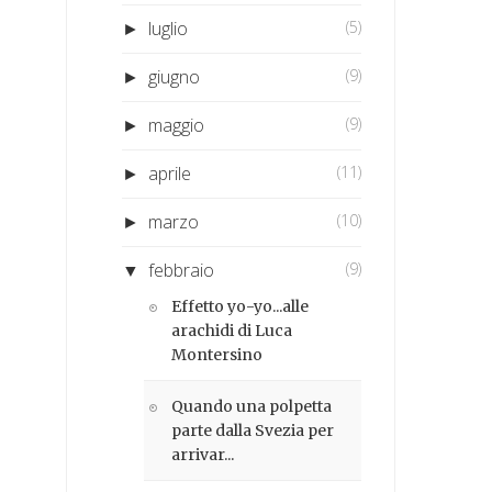
luglio
(5)
►
giugno
(9)
►
maggio
(9)
►
aprile
(11)
►
marzo
(10)
►
febbraio
(9)
▼
Effetto yo-yo...alle
arachidi di Luca
n
Montersino
Quando una polpetta
parte dalla Svezia per
arrivar...