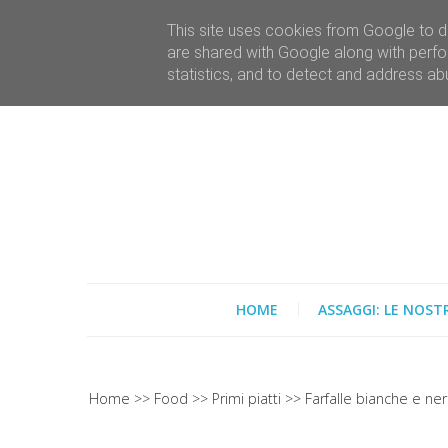
This site uses cookies from Google to de
are shared with Google along with perfo
statistics, and to detect and address ab
HOME
ASSAGGI: LE NOST
Home
Food
Primi piatti
Farfalle bianche e ne