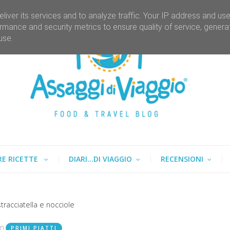
liver its services and to analyze traffic. Your IP address and us
rmance and security metrics to ensure quality of service, gener
use.
RE RICETTE
DIARI...DI VIAGGIO
RECENSIONI
stracciatella e nocciole
in
PRIMI PIATTI