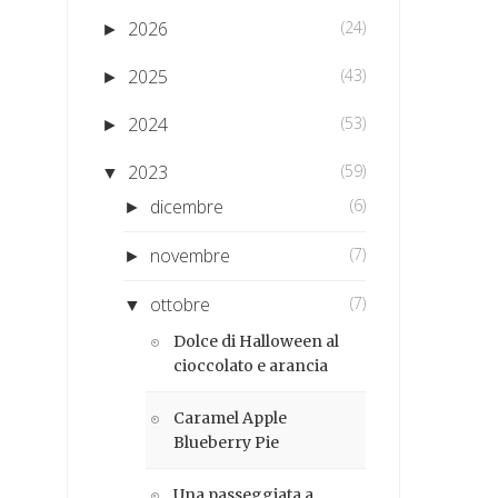
2026
(24)
►
2025
(43)
►
2024
(53)
►
2023
(59)
▼
dicembre
(6)
►
novembre
(7)
►
ottobre
(7)
▼
Dolce di Halloween al
cioccolato e arancia
Caramel Apple
Blueberry Pie
Una passeggiata a