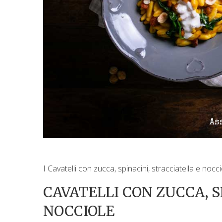
I C
avatelli con zucca, spinacini, stracciatella e noc
CAVATELLI CON ZUCCA, S
NOCCIOLE