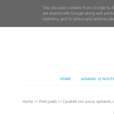
This site uses cookies from Google to de
are shared with Google along with perfo
statistics, and to detect and address ab
HOME
ASSAGGI: LE NOST
Home
Primi piatti
Cavatelli con zucca, spinacini, 