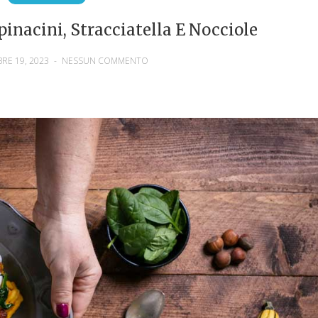
pinacini, Stracciatella E Nocciole
RE 19, 2023
-
NESSUN COMMENTO