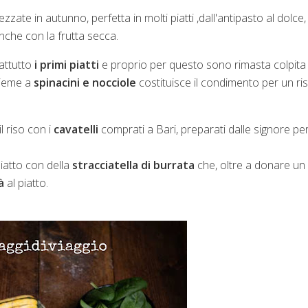
ate in autunno, perfetta in molti piatti ,dall'antipasto al dolce, 
nche con la frutta secca.
rattutto
i primi piatti
e proprio per questo sono rimasta colpita
sieme a
spinacini e nocciole
costituisce il condimento per un ri
l riso con i
cavatelli
comprati a Bari, preparati dalle signore pe
iatto con della
stracciatella di burrata
che, oltre a donare un
à
al piatto.