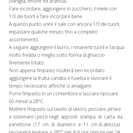
(vaniglia, limone ed arancia).
Fare incordare, aggiungere lo zucchero, il miele con
1/3 dei tuorli e fare incordare bene.
A questo punto unire il sale con ancora 1/3 dei tuorli,
impastare qualche minuto fino a completo
assorbimento.
A seguire aggiungere il burro, i rimanenti tuorli e l’acqua
molto fredda o meglio sotto forma di ghiaccio
finemente tritato.
Non appena l’impasto risulterà ben incordato
aggiungere la frutta candita e l’uvetta e lavorare il
tempo necessario affinché si amalgami.
Porre l’impasto in un contenitore e lasciare riposare
60 minuti a 28°C.
Mettere l’impasto sul tavolo di lavoro, pezzare, pirlare
e sistemare i pezzi negli appositi stampa di carta da
panettone (17 cm di diametro e 11 cm di altezza)
lasciandoli lievitare a 28°C per 8-9 ore oppure per 24