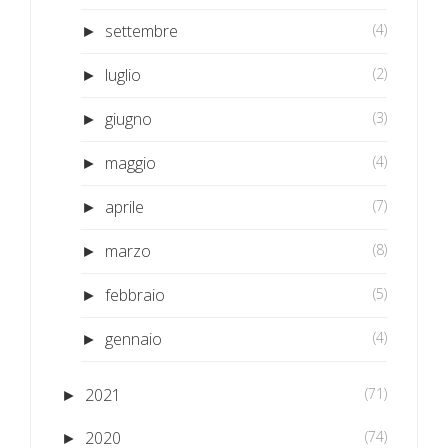
settembre
(4)
►
luglio
(2)
►
giugno
(3)
►
maggio
(4)
►
aprile
(7)
►
marzo
(8)
►
febbraio
(5)
►
gennaio
(4)
►
2021
(71)
►
2020
(74)
►