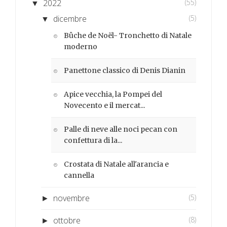
2022
(55)
▼
dicembre
(5)
▼
Bûche de Noël- Tronchetto di Natale
moderno
Panettone classico di Denis Dianin
Apice vecchia, la Pompei del
Novecento e il mercat...
Palle di neve alle noci pecan con
confettura di la...
Crostata di Natale all'arancia e
cannella
novembre
(5)
►
ottobre
(8)
►