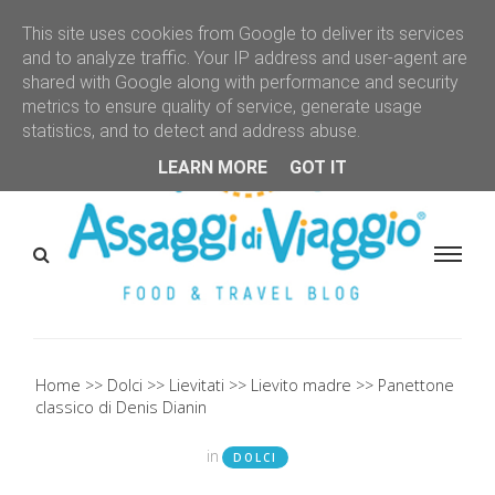
This site uses cookies from Google to deliver its services
and to analyze traffic. Your IP address and user-agent are
shared with Google along with performance and security
metrics to ensure quality of service, generate usage
statistics, and to detect and address abuse.
LEARN MORE
GOT IT
Home
Dolci
Lievitati
Lievito madre
Panettone
classico di Denis Dianin
in
DOLCI