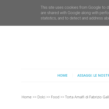
This site uses cookies from Google to de
are shared with Google along with perfo
statistics, and to detect and address ab
HOME
ASSAGGI: LE NOST
Home
Dolci
Food
Torta Amalfi di Fabrizio Gal