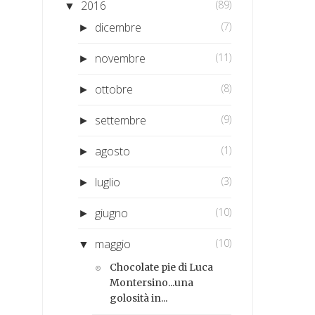
2016
(89)
▼
dicembre
(7)
►
novembre
(11)
►
ottobre
(8)
►
settembre
(9)
►
agosto
(1)
►
luglio
(3)
►
giugno
(10)
►
maggio
(10)
▼
Chocolate pie di Luca
Montersino...una
golosità in...