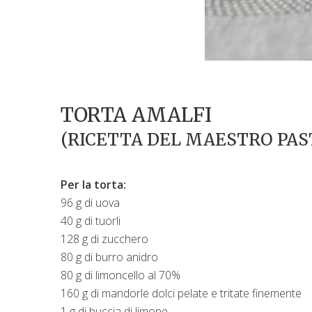
TORTA AMALFI
(RICETTA DEL MAESTRO PAST
Per la torta:
96 g di uova
40 g di tuorli
128 g di zucchero
80 g di burro anidro
80 g di limoncello al 70%
160 g di mandorle dolci pelate e tritate finemente
1 g di buccia di limone