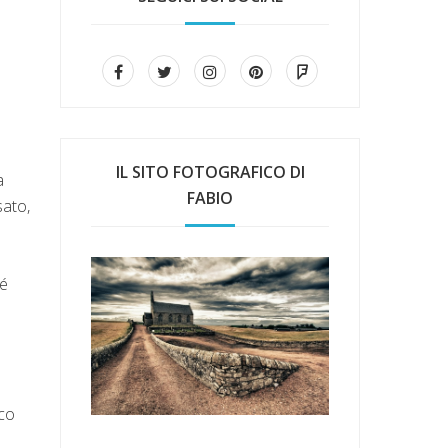
IL SITO FOTOGRAFICO DI
a
FABIO
sato,
hé
co