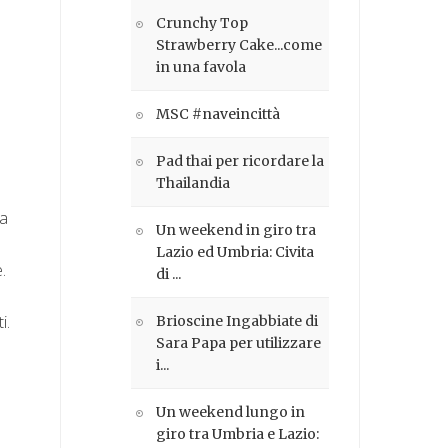
Crunchy Top
Strawberry Cake...come
in una favola
MSC #naveincittà
Pad thai per ricordare la
Thailandia
 a
Un weekend in giro tra
Lazio ed Umbria: Civita
.
di ...
i.
Brioscine Ingabbiate di
Sara Papa per utilizzare
i...
Un weekend lungo in
giro tra Umbria e Lazio: