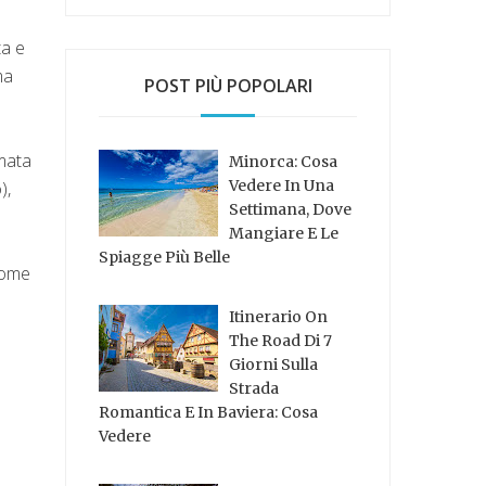
ta e
ma
POST PIÙ POPOLARI
rmata
Minorca: Cosa
Vedere In Una
),
Settimana, Dove
Mangiare E Le
Spiagge Più Belle
 come
Itinerario On
The Road Di 7
Giorni Sulla
Strada
Romantica E In Baviera: Cosa
Vedere