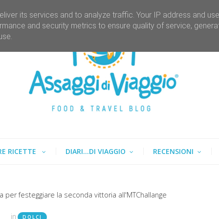
liver its services and to analyze traffic. Your IP address and us
rmance and security metrics to ensure quality of service, gener
use.
RE RICETTE
DIARI...DI VIAGGIO
RECENSIONI
la per festeggiare la seconda vittoria all'MTChallange
in
DOLCI