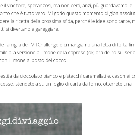
 il vincitore, speranzosi, ma non certi, anzi, più guardavamo le
 conto che è tutto vero. Mi godo questo momento di gioa assolu
e la ricetta della prossima sfida, perché le idee sono tante, 
ti si divertano a gareggiare.
de famiglia dell'MTChallenge e ci mangiamo una fetta di torta fi
ile alla versione al limone della caprese (ok, ora deliro sul serio
 con il limone al posto del cocco.
ivestita da cioccolato bianco e pistacchi caramellati e, casomai
cesso, stendetela su un foglio di carta da forno, otterrete una