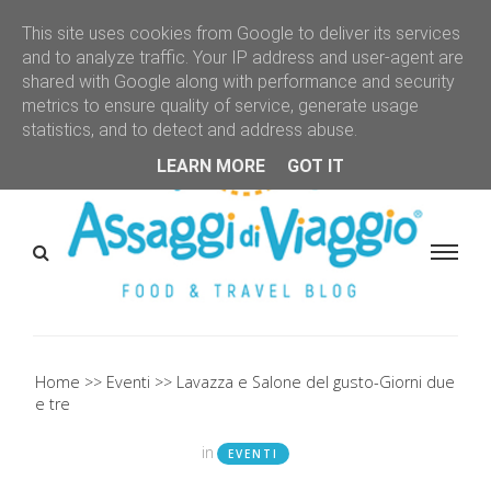
This site uses cookies from Google to deliver its services
and to analyze traffic. Your IP address and user-agent are
shared with Google along with performance and security
metrics to ensure quality of service, generate usage
statistics, and to detect and address abuse.
LEARN MORE
GOT IT
Home
Eventi
Lavazza e Salone del gusto-Giorni due
e tre
in
EVENTI