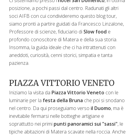
Ci sistemiamo presso l'
hotel San Domenico
, in ottima
posizione, a pochi passi dal centro. Radunati gli altri
soci AIFB con cui condivideremo questo blog tour,
siamo pronti a partire guidati da Francesco Linzalone,
Professore di scienze, fiduciario di
Slow food
e
profondo conoscitore di Matera e della sua storia.
Insomma, la guida ideale che ci ha intrattenuti con
aneddoti, curiosità, cenni storici, simpatia e tanta
pazienza.
PIAZZA VITTORIO VENETO
Iniziamo la visita da
Piazza Vittorio Veneto
con le
luminarie per la
festa della Bruna
che poi si snodano
nel centro. Da qui proseguiamo verso
il Duomo
, ma è
inevitabile fermarsi nelle botteghe artigiane e
soprattutto nei primi
punti panoramici sui "sassi"
, le
tipiche abitazioni di Matera scavate nella roccia. Anche