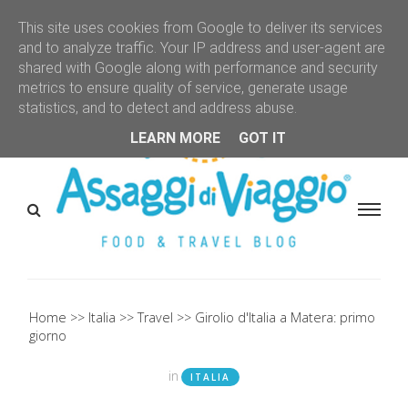
This site uses cookies from Google to deliver its services
and to analyze traffic. Your IP address and user-agent are
shared with Google along with performance and security
metrics to ensure quality of service, generate usage
statistics, and to detect and address abuse.
LEARN MORE
GOT IT
Home
Italia
Travel
Girolio d'Italia a Matera: primo
giorno
in
ITALIA