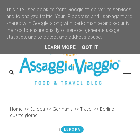
This site uses cookies from Google to deliver its services
and to analyze traffic. Your IP address and user-agent are
shared with Google along with performance and security
metrics to ensure quality of service, generate usage
statistics, and to detect and address abuse.
LEARN MORE
GOT IT
Home
Europa
Germania
Travel
Berlino:
quarto giorno
in
EUROPA