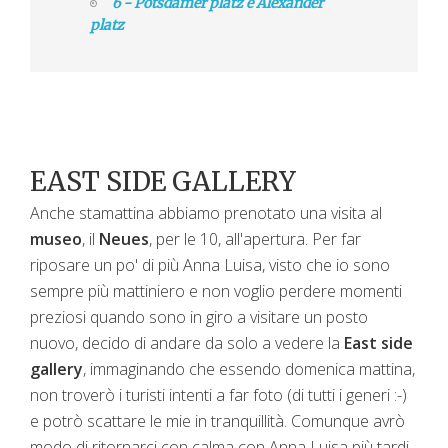
6 - Potsdamer platz e Alexander
platz
EAST SIDE GALLERY
Anche stamattina abbiamo prenotato una visita al
museo
, il
Neues
, per le 10, all'apertura. Per far
riposare un po' di più Anna Luisa, visto che io sono
sempre più mattiniero e non voglio perdere momenti
preziosi quando sono in giro a visitare un posto
nuovo, decido di andare da solo a vedere la
East side
gallery
, immaginando che essendo domenica mattina,
non troverò i turisti intenti a far foto (di tutti i generi :-)
e potrò scattare le mie in tranquillità. Comunque avrò
modo di ritornarci con calma con Anna Luisa più tardi.