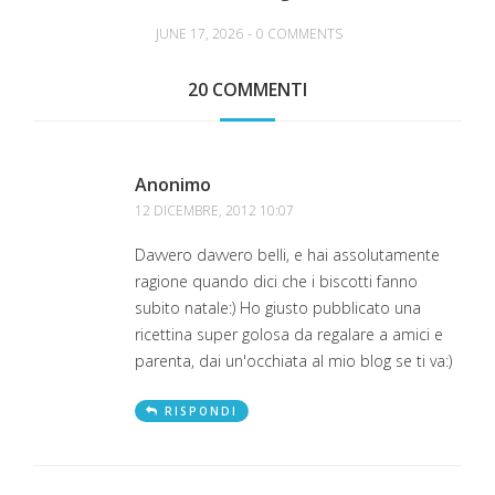
JUNE 17, 2026
-
0 COMMENTS
20 COMMENTI
Anonimo
12 DICEMBRE, 2012 10:07
Davvero davvero belli, e hai assolutamente
ragione quando dici che i biscotti fanno
subito natale:) Ho giusto pubblicato una
ricettina super golosa da regalare a amici e
parenta, dai un'occhiata al mio blog se ti va:)
RISPONDI