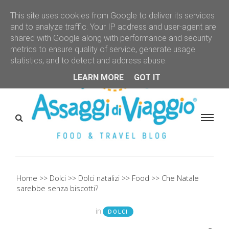
This site uses cookies from Google to deliver its services
and to analyze traffic. Your IP address and user-agent are
shared with Google along with performance and security
metrics to ensure quality of service, generate usage
statistics, and to detect and address abuse.
LEARN MORE
GOT IT
Home
Dolci
Dolci natalizi
Food
Che Natale
sarebbe senza biscotti?
in
DOLCI