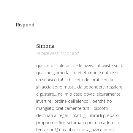
Rispondi
Simona
19 DICEMBRE, 2012 16:07
queste piccole delizie le avevo intraviste su fb
qualche giorno fa... in effetti non è natale se
nn si biscotta!... i biscotti decorati con la
ghiaccia sono must... da appendere, regalare
e gustare... nel mio caso dovrei sicuramente
invertire l'ordine dell'elenco... perchè ho
mangiato praticamente tutti i biscotti
destinati ai regali.. infatti gli ultimi li preparo
proprio nel fine settimana per nn cadere in
tentazioni!;) un abbraccio ragazzi e buon