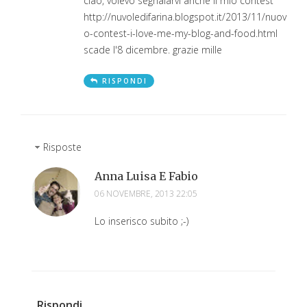
ciao, volevo segnalarvi anche il mio contest
http://nuvoledifarina.blogspot.it/2013/11/nuov
o-contest-i-love-me-my-blog-and-food.html
scade l'8 dicembre. grazie mille
RISPONDI
Risposte
Anna Luisa E Fabio
06 NOVEMBRE, 2013 22:05
Lo inserisco subito ;-)
Rispondi