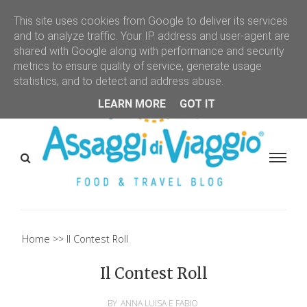
This site uses cookies from Google to deliver its services
and to analyze traffic. Your IP address and user-agent are
shared with Google along with performance and security
metrics to ensure quality of service, generate usage
statistics, and to detect and address abuse.
LEARN MORE
GOT IT
Home
Il Contest Roll
Il Contest Roll
BY
ANNA LUISA E FABIO