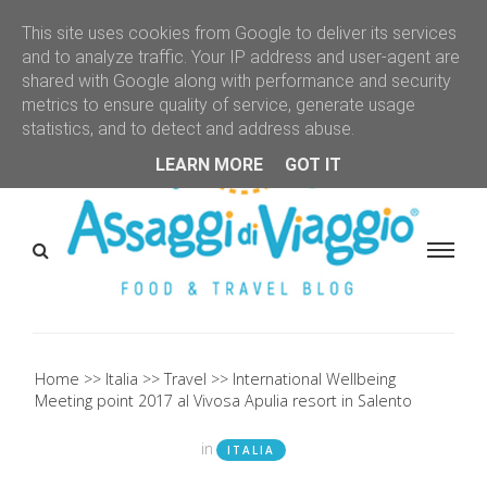
This site uses cookies from Google to deliver its services
and to analyze traffic. Your IP address and user-agent are
shared with Google along with performance and security
metrics to ensure quality of service, generate usage
statistics, and to detect and address abuse.
LEARN MORE
GOT IT
Home
Italia
Travel
International Wellbeing
Meeting point 2017 al Vivosa Apulia resort in Salento
in
ITALIA