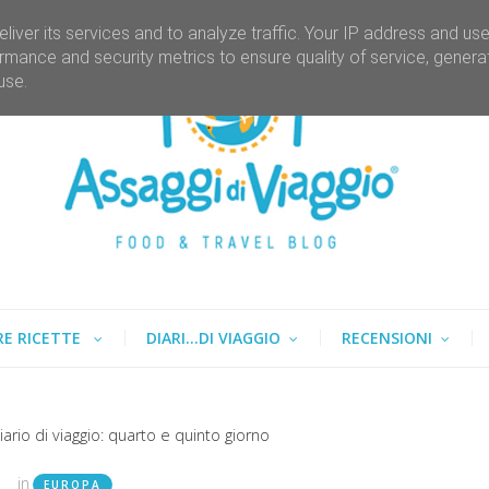
liver its services and to analyze traffic. Your IP address and us
rmance and security metrics to ensure quality of service, gener
use.
RE RICETTE
DIARI...DI VIAGGIO
RECENSIONI
iario di viaggio: quarto e quinto giorno
in
EUROPA