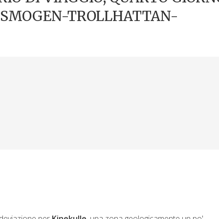
A-SMOGEN-TROLLHATTAN-
 deviazione per
Kinekulle
, una zona geologicamente un po'