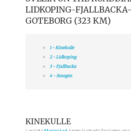
LIDKOPING-FJALLBACK
GOTEBORG (323 KM)
1 - Kinekulle
2 - Lidkoping
3 - Fjallbacka
4 - Smogen
KINEKULLE
Lasciata
Mariestad
, lungo la strada facciamo una