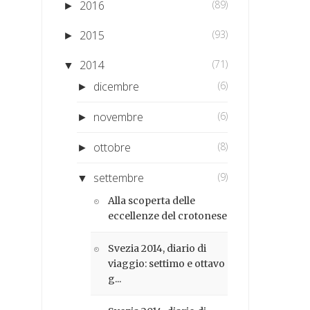
2016
(89)
►
2015
(93)
►
2014
(71)
▼
dicembre
(6)
►
novembre
(6)
►
ottobre
(8)
►
settembre
(9)
▼
Alla scoperta delle
eccellenze del crotonese
Svezia 2014, diario di
viaggio: settimo e ottavo
g...