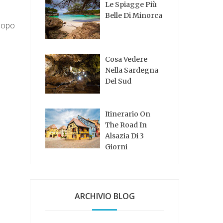
Le Spiagge Più
Belle Di Minorca
dopo
Cosa Vedere
Nella Sardegna
Del Sud
Itinerario On
The Road In
Alsazia Di 3
Giorni
ARCHIVIO BLOG