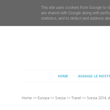
This site uses cookies from Google to de
are shared with Google along with perfo
statistics, and to detect and address ab
HOME
ASSAGGI: LE NOST
Home
Europa
Svezia
Travel
Svezia 2014, d