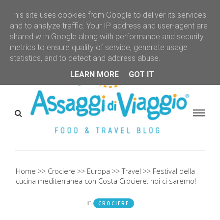
This site uses cookies from Google to deliver its services
and to analyze traffic. Your IP address and user-agent are
shared with Google along with performance and security
metrics to ensure quality of service, generate usage
statistics, and to detect and address abuse.
LEARN MORE
GOT IT
Home
Crociere
Europa
Travel
Festival della
cucina mediterranea con Costa Crociere: noi ci saremo!
in
CROCIERE