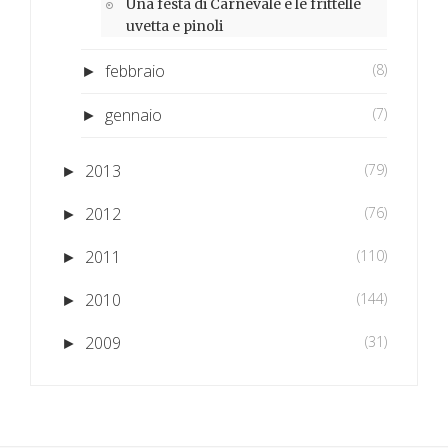
Una festa di Carnevale e le frittelle
uvetta e pinoli
febbraio
(8)
►
gennaio
(7)
►
2013
(79)
►
2012
(76)
►
2011
(110)
►
2010
(144)
►
2009
(31)
►