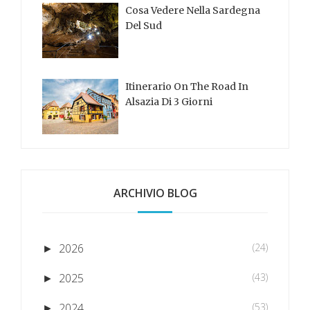
Cosa Vedere Nella Sardegna
Del Sud
Itinerario On The Road In
Alsazia Di 3 Giorni
ARCHIVIO BLOG
2026
(24)
►
2025
(43)
►
2024
(53)
►