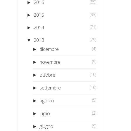
2016
(89)
►
2015
(93)
►
2014
(71)
►
2013
(79)
▼
dicembre
(4)
►
novembre
(9)
►
ottobre
(10)
►
settembre
(10)
►
agosto
(5)
►
luglio
(2)
►
giugno
(9)
►