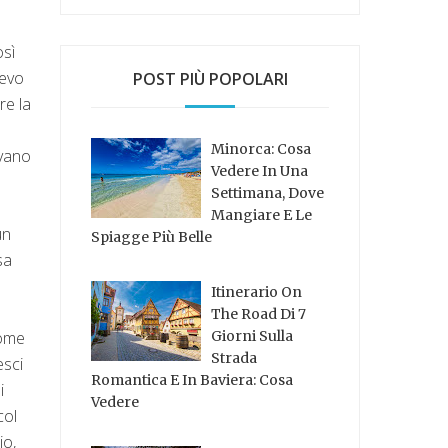
osì
cevo
POST PIÙ POPOLARI
re la
Minorca: Cosa
ivano
Vedere In Una
Settimana, Dove
Mangiare E Le
un
Spiagge Più Belle
sa
Itinerario On
The Road Di 7
come
Giorni Sulla
Strada
esci
Romantica E In Baviera: Cosa
i
Vedere
col
io,