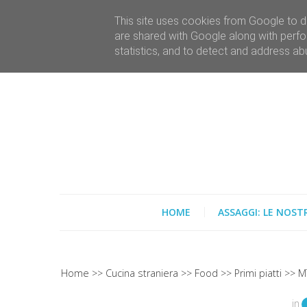
This site uses cookies from Google to de
are shared with Google along with perfo
statistics, and to detect and address ab
HOME
ASSAGGI: LE NOST
Home
Cucina straniera
Food
Primi piatti
MT
in