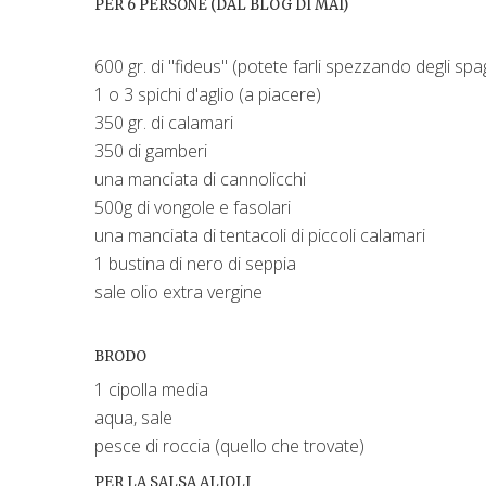
PER 6 PERSONE (DAL BLOG DI MAI)
600 gr. di "fideus" (potete farli spezzando degli spa
1 o 3 spichi d'aglio (a piacere)
350 gr. di calamari
350 di gamberi
una manciata di cannolicchi
500g di vongole e fasolari
una manciata di tentacoli di piccoli calamari
1 bustina di nero di seppia
sale olio extra vergine
BRODO
1 cipolla media
aqua, sale
pesce di roccia (quello che trovate)
PER LA SALSA ALIOLI