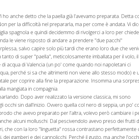
Vi ho anche detto che la paella già l'avevamo preparata. Detta c
n per la difficoltà nel prepararla, ma per come è andata. Vi di
miglia spagnola e quindi decidemmo di rivolgerci a loro per chiede
omanda le viene risposto di andare a prendere "due pacchi"
 perplessa, salvo capire solo più tardi che erano loro due che ven
tanto di super "paella", meticolosamente imballata per il volo, il
glie di acqua di Valencia (un po' come quando noi napoletani ci
acqua, perché si sa che altrimenti non viene allo stesso modo) e 
tale per coprire alla fine la preparazione. Insomma una sorpre
dalla mangiata in compagnia.
arlando. Dopo aver realizzato la versione classica, mi sono
i occhi sin dall'inizio. Ovvero quella col nero di seppia, un po' 
 brodo che avevo preparato per l'altra, volevo però cambiare i p
anche alcuni molluschi. Dal pescivendolo avevo preso dei frutti d
i, che con la loro "linguetta" rossa contrastano perfettamente 
i, dei gamberi e dei cannolicchi. Perché il gusto, ma anche l'occh