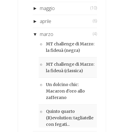
maggio
(10)
►
aprile
(6)
►
marzo
(4)
▼
MT challenge di Marzo:
la fideuà (negra)
MT challenge di Marzo:
la fideuà (classica)
Un dolcino chic:
Macaron d'oro allo
zafferano
Quinto quarto
(R)evolution: tagliatelle
con fegati...