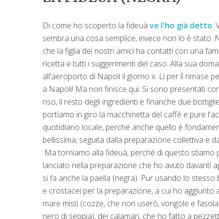
Di come ho scoperto la fideuà
ve l'ho già detto
. 
sembra una cosa semplice, invece non lo è stato. No
che la figlia dei nostri amici ha contatti con una fa
ricetta e tutti i suggerimenti del caso. Alla sua d
all'aeroporto di Napoli il giorno x. Lì per lì rimase
a Napoli! Ma non finisce qui. Si sono presentati con 
riso, il resto degli ingredienti e finanche due botti
portiamo in giro la macchinetta del caffé e pure l'
quotidiano locale, perché anche quello è fondamen
bellissima, seguita dalla preparazione collettiva e 
Ma torniamo alla fideuà, perché di questo stiamo p
lanciato nella preparazione che ho avuto davanti agl
si fa anche la paella (negra). Pur usando lo stesso
e crostacei per la preparazione, a cui ho aggiunto 
mare misti (cozze, che non userò, vongole e fasolar
nero di seppia), dei calamari, che ho fatto a pezzett