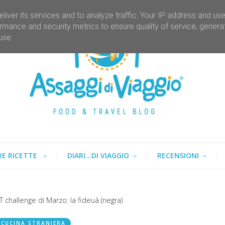
liver its services and to analyze traffic. Your IP address and us
rmance and security metrics to ensure quality of service, gener
use.
RE RICETTE
DIARI...DI VIAGGIO
RECENSIONI
 challenge di Marzo: la fideuà (negra)
CUCINA STRANIERA