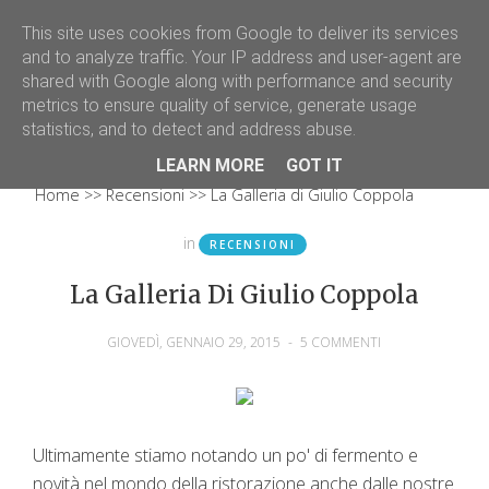
This site uses cookies from Google to deliver its services
and to analyze traffic. Your IP address and user-agent are
shared with Google along with performance and security
metrics to ensure quality of service, generate usage
statistics, and to detect and address abuse.
LEARN MORE
GOT IT
Home
Recensioni
La Galleria di Giulio Coppola
in
RECENSIONI
La Galleria Di Giulio Coppola
GIOVEDÌ, GENNAIO 29, 2015
-
5 COMMENTI
Ultimamente stiamo notando un po' di fermento e
novità nel mondo della ristorazione anche dalle nostre