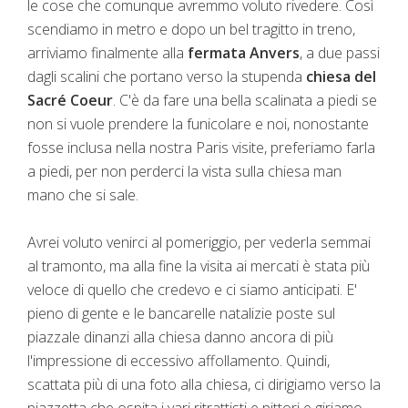
le cose che comunque avremmo voluto rivedere. Così
scendiamo in metro e dopo un bel tragitto in treno,
arriviamo finalmente alla
fermata Anvers
, a due passi
dagli scalini che portano verso la stupenda
chiesa del
Sacré Coeur
. C'è da fare una bella scalinata a piedi se
non si vuole prendere la funicolare e noi, nonostante
fosse inclusa nella nostra Paris visite, preferiamo farla
a piedi, per non perderci la vista sulla chiesa man
mano che si sale.
Avrei voluto venirci al pomeriggio, per vederla semmai
al tramonto, ma alla fine la visita ai mercati è stata più
veloce di quello che credevo e ci siamo anticipati. E'
pieno di gente e le bancarelle natalizie poste sul
piazzale dinanzi alla chiesa danno ancora di più
l'impressione di eccessivo affollamento. Quindi,
scattata più di una foto alla chiesa, ci dirigiamo verso la
piazzetta che ospita i vari ritrattisti e pittori e giriamo