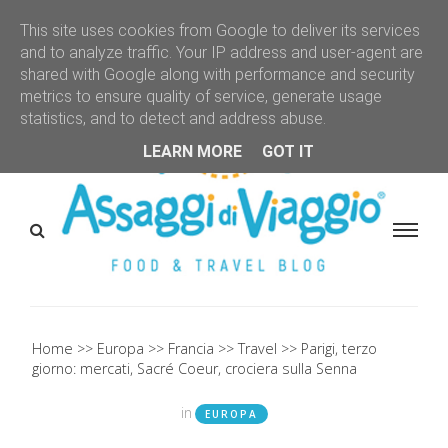
This site uses cookies from Google to deliver its services
and to analyze traffic. Your IP address and user-agent are
shared with Google along with performance and security
metrics to ensure quality of service, generate usage
statistics, and to detect and address abuse.
LEARN MORE
GOT IT
Home
Europa
Francia
Travel
Parigi, terzo
giorno: mercati, Sacré Coeur, crociera sulla Senna
in
EUROPA