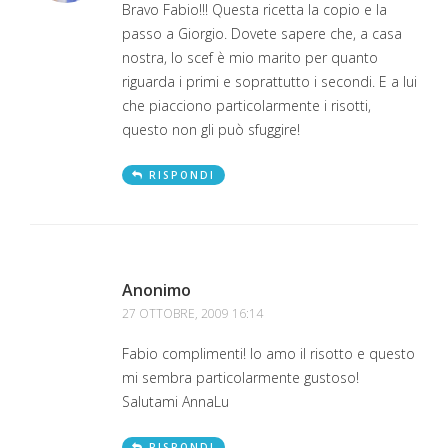
Bravo Fabio!!! Questa ricetta la copio e la
passo a Giorgio. Dovete sapere che, a casa
nostra, lo scef è mio marito per quanto
riguarda i primi e soprattutto i secondi. E a lui
che piacciono particolarmente i risotti,
questo non gli può sfuggire!
RISPONDI
Anonimo
27 OTTOBRE, 2009 16:14
Fabio complimenti! Io amo il risotto e questo
mi sembra particolarmente gustoso!
Salutami AnnaLu
RISPONDI