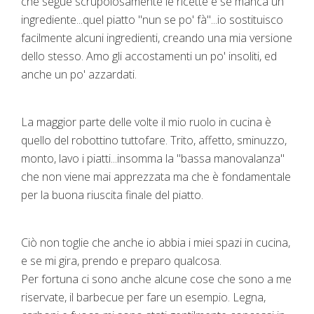
che segue scrupolosamente le ricette e se manca un
ingrediente...quel piatto "nun se po' fà"...io sostituisco
facilmente alcuni ingredienti, creando una mia versione
dello stesso. Amo gli accostamenti un po' insoliti, ed
anche un po' azzardati.
La maggior parte delle volte il mio ruolo in cucina è
quello del robottino tuttofare. Trito, affetto, sminuzzo,
monto, lavo i piatti...insomma la "bassa manovalanza"
che non viene mai apprezzata ma che è fondamentale
per la buona riuscita finale del piatto.
Ciò non toglie che anche io abbia i miei spazi in cucina,
e se mi gira, prendo e preparo qualcosa.
Per fortuna ci sono anche alcune cose che sono a me
riservate, il barbecue per fare un esempio. Legna,