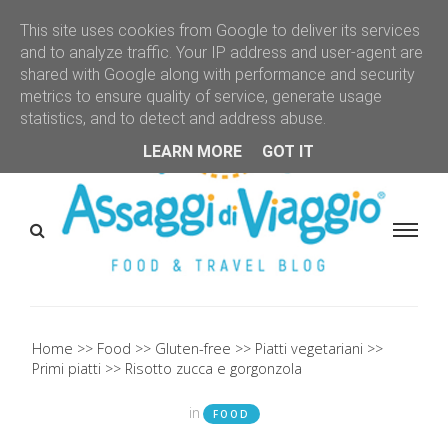
This site uses cookies from Google to deliver its services
and to analyze traffic. Your IP address and user-agent are
shared with Google along with performance and security
metrics to ensure quality of service, generate usage
statistics, and to detect and address abuse.
LEARN MORE
GOT IT
Home
Food
Gluten-free
Piatti vegetariani
Primi piatti
Risotto zucca e gorgonzola
in
FOOD