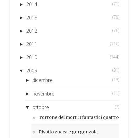
2014
(71)
►
2013
(79)
►
2012
(76)
►
2011
(110)
►
2010
(144)
►
2009
(31)
▼
dicembre
(13)
►
novembre
(11)
►
ottobre
(7)
▼
Torrone dei morti: I fantastici quattro
Risotto zucca e gorgonzola